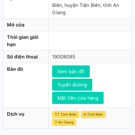
Biên, huyện Tiện Biên, tỉnh An
Giang
Mở cửa
Thời gian giới
hạn
Số điện thoại
19008095
Bản đồ
Xem bản đồ
Tuyến đường
Mặt tiền cửa hàng
Dịch vụ
TT.Tịnh Biên
H.Tịnh Biên
T.An Giang