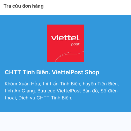
Tra cứu đơn hàng
CHTT Tịnh Biên. ViettelPost Shop
Khóm Xuân Hòa, thị trấn Tịnh Biên, huyện Tiện Biên,
tỉnh An Giang. Bưu cục ViettelPost Bản đồ, Số điện
thoại, Dịch vụ CHTT Tịnh Biên.