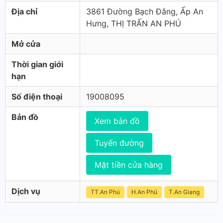
Địa chỉ
3861 Đường Bạch Đằng, Ấp An
Hưng, THỊ TRẤN AN PHÚ
Mở cửa
Thời gian giới
hạn
Số điện thoại
19008095
Bản đồ
Xem bản đồ
Tuyến đường
Mặt tiền cửa hàng
Dịch vụ
TT.An Phú
H.An Phú
T.An Giang