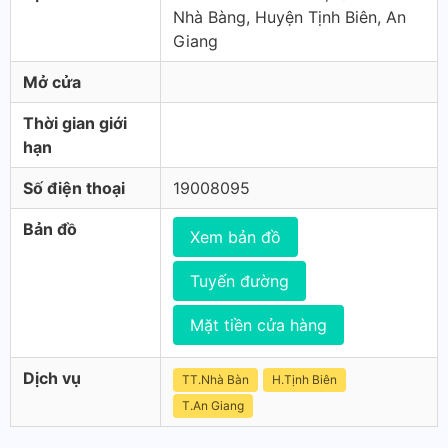
Nhà Bàng, Huyện Tịnh Biên, An
Giang
Mở cửa
Thời gian giới
hạn
Số điện thoại
19008095
Bản đồ
Xem bản đồ
Tuyến đường
Mặt tiền cửa hàng
Dịch vụ
TT.Nhà Bàn
H.Tịnh Biên
T.An Giang