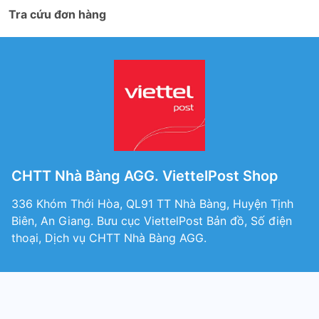
Tra cứu đơn hàng
CHTT Nhà Bàng AGG. ViettelPost Shop
336 Khóm Thới Hòa, QL91 TT Nhà Bàng, Huyện Tịnh
Biên, An Giang. Bưu cục ViettelPost Bản đồ, Số điện
thoại, Dịch vụ CHTT Nhà Bàng AGG.