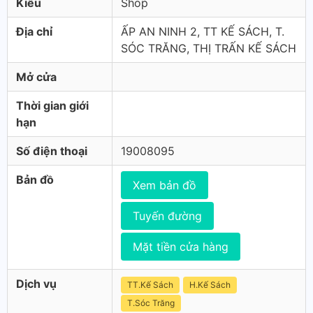
Kiểu
Shop
Địa chỉ
ẤP AN NINH 2, TT KẾ SÁCH, T.
SÓC TRĂNG, THỊ TRẤN KẾ SÁCH
Mở cửa
Thời gian giới
hạn
Số điện thoại
19008095
Bản đồ
Xem bản đồ
Tuyến đường
Mặt tiền cửa hàng
Dịch vụ
TT.Kế Sách
H.Kế Sách
T.Sóc Trăng