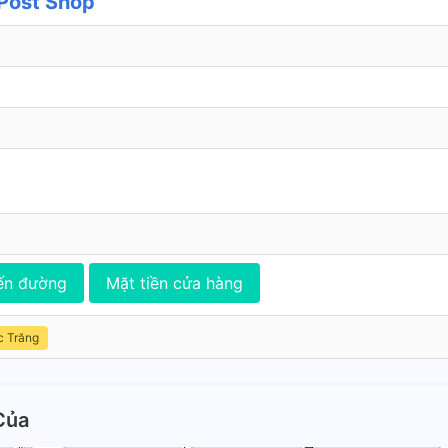
lPost Shop
ến đường
Mặt tiền cửa hàng
c Trăng
Của