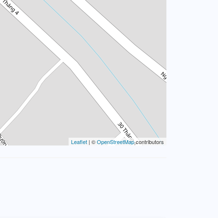
Leaflet
| ©
OpenStreetMap
contributors