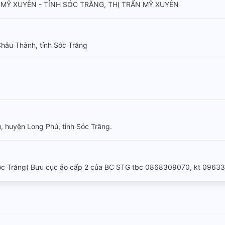
 MỸ XUYÊN - TỈNH SÓC TRĂNG, THỊ TRẤN MỸ XUYÊN
Châu Thành, tỉnh Sóc Trăng
 huyện Long Phú, tỉnh Sóc Trăng.
óc Trăng( Bưu cục ảo cấp 2 của BC STG tbc 0868309070, kt 0963