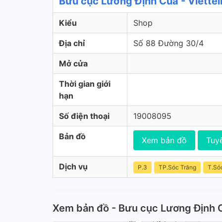
Bưu cục Lương Định Của - Viette
Kiểu
Shop
Địa chỉ
Số 88 Đường 30/4
Mở cửa
Thời gian giới
hạn
Số điện thoại
19008095
Bản đồ
Xem bản đồ
Tuy
Dịch vụ
P.3
TP.Sóc Trăng
T.Só
Xem bản đồ - Bưu cục Lương Định 