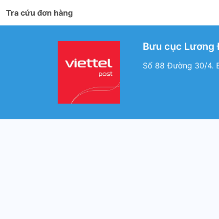
Tra cứu đơn hàng
Bưu cục Lương Đ
Số 88 Đường 30/4. B