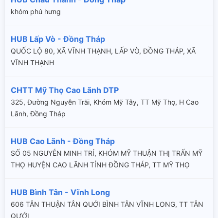
khóm phú hưng
HUB Lấp Vò - Đồng Tháp
QUỐC LỘ 80, XÃ VĨNH THẠNH, LẤP VÒ, ĐỒNG THÁP, XÃ
VĨNH THẠNH
CHTT Mỹ Thọ Cao Lãnh DTP
325, Đường Nguyễn Trãi, Khóm Mỹ Tây, TT Mỹ Thọ, H Cao
Lãnh, Đồng Tháp
HUB Cao Lãnh - Đồng Tháp
SỐ 05 NGUYỄN MINH TRÍ, KHÓM MỸ THUẬN THỊ TRẤN MỸ
THỌ HUYỆN CAO LÃNH TỈNH ĐỒNG THÁP, TT MỸ THỌ
HUB Bình Tân - Vĩnh Long
606 TÂN THUẬN TÂN QUỚI BÌNH TÂN VĨNH LONG, TT TÂN
QƯỚI