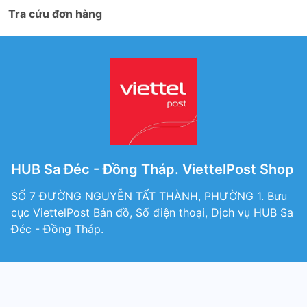
Tra cứu đơn hàng
HUB Sa Đéc - Đồng Tháp. ViettelPost Shop
SỐ 7 ĐƯỜNG NGUYỄN TẤT THÀNH, PHƯỜNG 1. Bưu
cục ViettelPost Bản đồ, Số điện thoại, Dịch vụ HUB Sa
Đéc - Đồng Tháp.