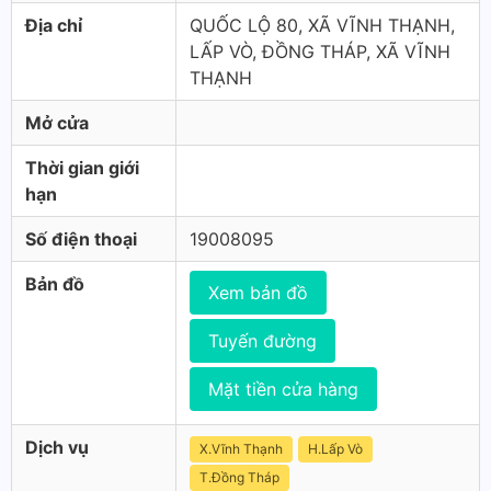
Địa chỉ
QUỐC LỘ 80, XÃ VĨNH THẠNH,
LẤP VÒ, ĐỒNG THÁP, XÃ VĨNH
THẠNH
Mở cửa
Thời gian giới
hạn
Số điện thoại
19008095
Bản đồ
Xem bản đồ
Tuyến đường
Mặt tiền cửa hàng
Dịch vụ
X.Vĩnh Thạnh
H.Lấp Vò
T.Ðồng Tháp