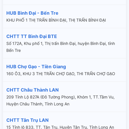
HUB Bình Đại - Bến Tre
KHU PHỐ 1 THỊ TRẤN BÌNH ĐẠI, THỊ TRẤN BÌNH ĐẠI
CHTT TT Bình Đại BTE
Số 172A, Khu phố 1, Thị trấn Bình Đại, huyện Bình Đại, tỉnh
Bến Tre
HUB Chợ Gạo - Tiền Giang
160 Ô3, KHU 3 THỊ TRẤN CHỢ GẠO, THI TRẤN CHỢ GẠO
CHTT Châu Thành LAN
209 Tỉnh Lộ 827A (Đỗ Tường Phong), Khóm 1, TT.Tầm Vu,
Huyện Châu Thành, Tỉnh Long An
CHTT Tân Trụ LAN
15 Tỉnh lộ 833, TT. Tân Trụ, Huyện Tân Trụ, Tỉnh Long An