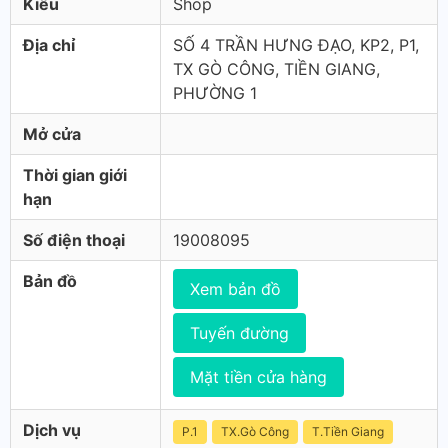
Kiểu
Shop
Địa chỉ
SỐ 4 TRẦN HƯNG ĐẠO, KP2, P1,
TX GÒ CÔNG, TIỀN GIANG,
PHƯỜNG 1
Mở cửa
Thời gian giới
hạn
Số điện thoại
19008095
Bản đồ
Xem bản đồ
Tuyến đường
Mặt tiền cửa hàng
Dịch vụ
P.1
TX.Gò Công
T.Tiền Giang