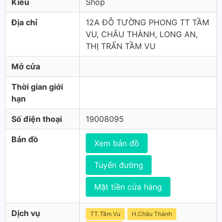
Kiểu
Shop
Địa chỉ
12A ĐỖ TƯỜNG PHONG TT TẦM
VU, CHÂU THÀNH, LONG AN,
THỊ TRẤN TẦM VU
Mở cửa
Thời gian giới
hạn
Số điện thoại
19008095
Bản đồ
Xem bản đồ
Tuyến đường
Mặt tiền cửa hàng
Dịch vụ
TT.Tầm Vu
H.Châu Thành