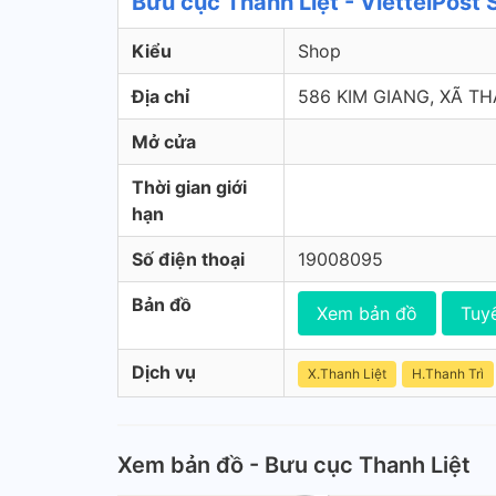
Bưu cục Thanh Liệt - ViettelPost
Kiểu
Shop
Địa chỉ
586 KIM GIANG, XÃ TH
Mở cửa
Thời gian giới
hạn
Số điện thoại
19008095
Bản đồ
Xem bản đồ
Tuy
Dịch vụ
X.Thanh Liệt
H.Thanh Trì
Xem bản đồ - Bưu cục Thanh Liệt