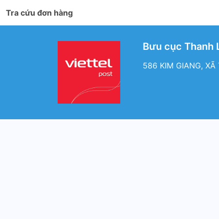
Tra cứu đơn hàng
Bưu cục Thanh L
586 KIM GIANG, XÃ T