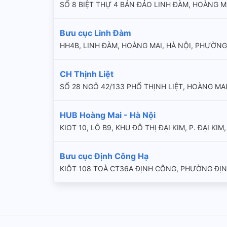
SỐ 8 BIỆT THỰ 4 BÁN ĐẢO LINH ĐÀM, HOÀNG M
Bưu cục Linh Đàm
HH4B, LINH ĐÀM, HOÀNG MAI, HÀ NỘI, PHƯỜNG
CH Thịnh Liệt
SỐ 28 NGÕ 42/133 PHỐ THỊNH LIỆT, HOÀNG MAI
HUB Hoàng Mai - Hà Nội
KIOT 10, LÔ B9, KHU ĐÔ THỊ ĐẠI KIM, P. ĐẠI KI
Bưu cục Định Công Hạ
KIÔT 108 TOÀ CT36A ĐỊNH CÔNG, PHƯỜNG ĐỊ