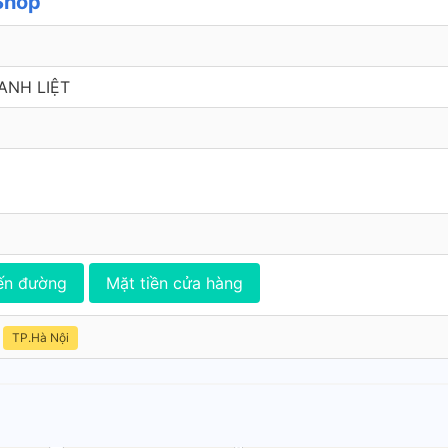
 Shop
ANH LIỆT
ến đường
Mặt tiền cửa hàng
TP.Hà Nội