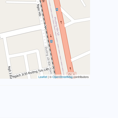
Leaflet
| ©
OpenStreetMap
contributors