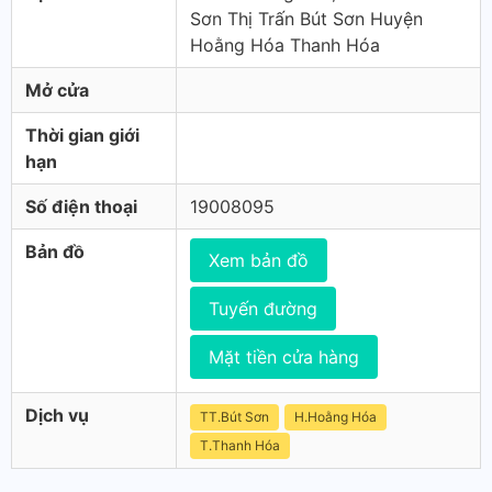
Sơn Thị Trấn Bút Sơn Huyện
Hoằng Hóa Thanh Hóa
Mở cửa
Thời gian giới
hạn
Số điện thoại
19008095
Bản đồ
Xem bản đồ
Tuyến đường
Mặt tiền cửa hàng
Dịch vụ
TT.Bút Sơn
H.Hoằng Hóa
T.Thanh Hóa