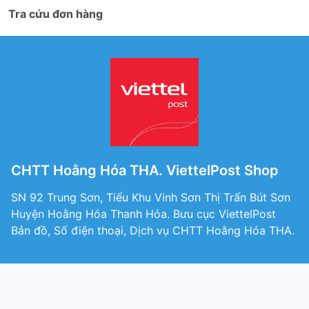
Tra cứu đơn hàng
CHTT Hoằng Hóa THA. ViettelPost Shop
SN 92 Trung Sơn, Tiểu Khu Vinh Sơn Thị Trấn Bút Sơn
Huyện Hoằng Hóa Thanh Hóa. Bưu cục ViettelPost
Bản đồ, Số điện thoại, Dịch vụ CHTT Hoằng Hóa THA.