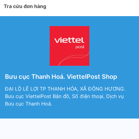
Tra cứu đơn hàng
Bưu cục Thanh Hoá. ViettelPost Shop
ĐẠI LỘ LÊ LỢI TP THANH HÓA, XÃ ĐÔNG HƯƠNG.
Bưu cục ViettelPost Bản đồ, Số điện thoại, Dịch vụ
Bưu cục Thanh Hoá.