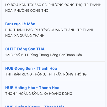
LÔ B7-4 KCN TÂY BẮC GA. PHƯỜNG ĐÔNG THỌ. TP THÀNH
HÓA, PHƯỜNG ĐÔNG THỌ
Bưu cục Lễ Môn
PHỐ THÀNH BẮC, PHƯỜNG QUẢNG THÀNH, TP THANH
HÓA, XÃ QUẢNG THÀNH
CHTT Đông Sơn THA
121B Khối 6 TT Rừng Thông Đông SơnThanh Hóa
HUB Đông Sơn - Thanh Hóa
THỊ TRẤN RỪNG THÔNG, THỊ TRẤN RỪNG THÔNG
HUB Hoằng Hóa - Thanh Hóa
THÔN 1 HOẰNG ĐỒNG, XÃ HOẰNG ĐỒNG
HUB Quảng Xương - Thanh Hóa