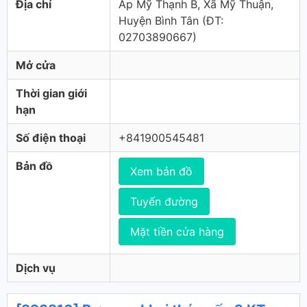
Địa chỉ
Ấp Mỹ Thạnh B, Xã Mỹ Thuận,
Huyện Bình Tân (ÐT:
02703890667)
Mở cửa
Thời gian giới
hạn
Số điện thoại
+841900545481
Bản đồ
Xem bản đồ
Tuyến đường
Mặt tiền cửa hàng
Dịch vụ