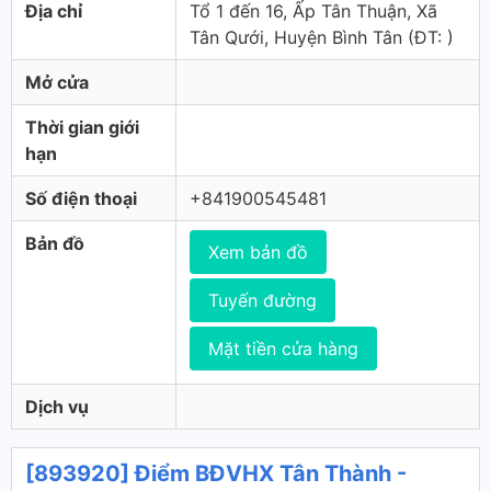
Địa chỉ
Tổ 1 đến 16, Ấp Tân Thuận, Xã
Tân Qưới, Huyện Bình Tân (ÐT: )
Mở cửa
Thời gian giới
hạn
Số điện thoại
+841900545481
Bản đồ
Xem bản đồ
Tuyến đường
Mặt tiền cửa hàng
Dịch vụ
[893920] Điểm BĐVHX Tân Thành -