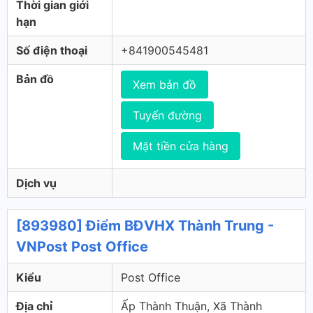
Thời gian giới
hạn
Số điện thoại
+841900545481
Bản đồ
Xem bản đồ
Tuyến đường
Mặt tiền cửa hàng
Dịch vụ
[893980] Điểm BĐVHX Thành Trung -
VNPost Post Office
Kiểu
Post Office
Địa chỉ
Ấp Thành Thuận, Xã Thành