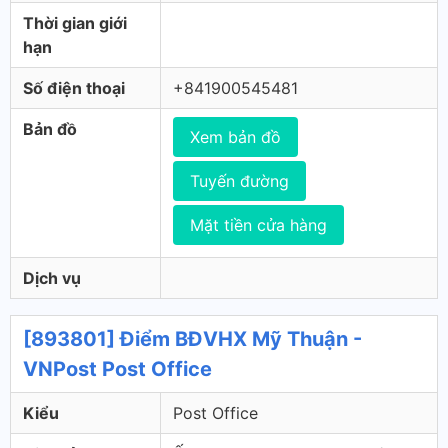
Thời gian giới
hạn
Số điện thoại
+841900545481
Bản đồ
Xem bản đồ
Tuyến đường
Mặt tiền cửa hàng
Dịch vụ
[893801] Điểm BĐVHX Mỹ Thuận -
VNPost Post Office
Kiểu
Post Office