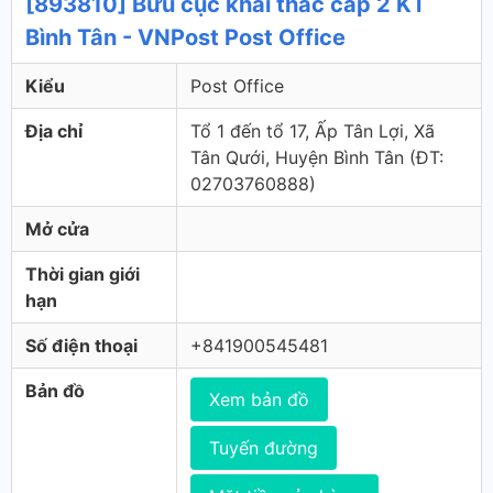
[893810] Bưu cục khai thác cấp 2 KT
Bình Tân - VNPost Post Office
Kiểu
Post Office
Địa chỉ
Tổ 1 đến tổ 17, Ấp Tân Lợi, Xã
Tân Qưới, Huyện Bình Tân (ÐT:
02703760888)
Mở cửa
Thời gian giới
hạn
Số điện thoại
+841900545481
Bản đồ
Xem bản đồ
Tuyến đường