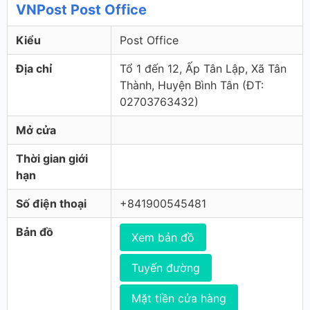
VNPost Post Office
Kiểu
Post Office
Địa chỉ
Tổ 1 đến 12, Ấp Tân Lập, Xã Tân
Thành, Huyện Bình Tân (ÐT:
02703763432)
Mở cửa
Thời gian giới
hạn
Số điện thoại
+841900545481
Bản đồ
Xem bản đồ
Tuyến đường
Mặt tiền cửa hàng