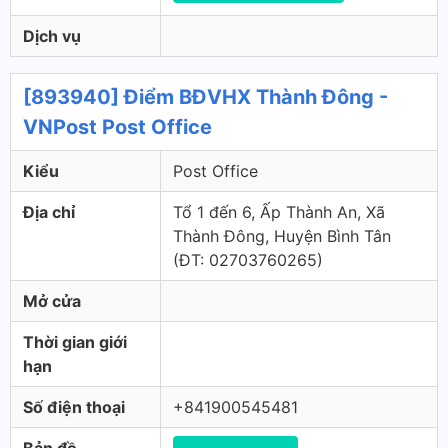
Dịch vụ
[893940] Điểm BĐVHX Thành Đông -
VNPost Post Office
Kiểu
Post Office
Địa chỉ
Tổ 1 đến 6, Ấp Thành An, Xã
Thành Đông, Huyện Bình Tân
(ÐT: 02703760265)
Mở cửa
Thời gian giới
hạn
Số điện thoại
+841900545481