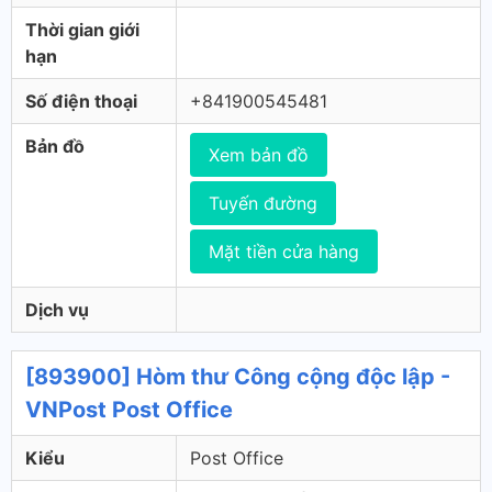
Thời gian giới
hạn
Số điện thoại
+841900545481
Bản đồ
Xem bản đồ
Tuyến đường
Mặt tiền cửa hàng
Dịch vụ
[893900] Hòm thư Công cộng độc lập -
VNPost Post Office
Kiểu
Post Office