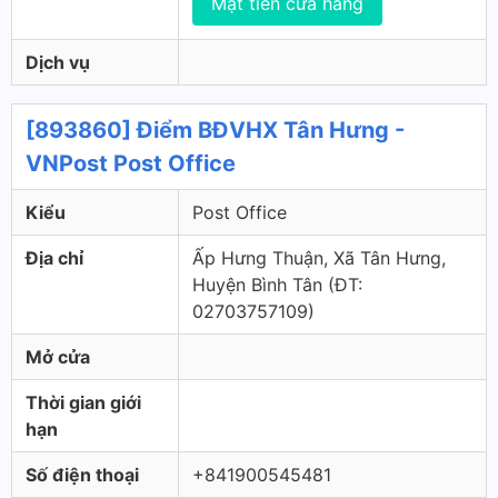
Mặt tiền cửa hàng
Dịch vụ
[893860] Điểm BĐVHX Tân Hưng -
VNPost Post Office
Kiểu
Post Office
Địa chỉ
Ấp Hưng Thuận, Xã Tân Hưng,
Huyện Bình Tân (ÐT:
02703757109)
Mở cửa
Thời gian giới
hạn
Số điện thoại
+841900545481