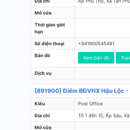
Địa chỉ
Ấp Phú Thọ, Xã Tân 
Mở cửa
Thời gian giới
hạn
Số điện thoại
+841900545481
Bản đồ
Xem bản đồ
Tuy
Dịch vụ
[891900] Điểm BĐVHX Hậu Lộc -
Kiểu
Post Office
Địa chỉ
Tổ 1 đến 15, Ấp Sáu,
Mở cửa