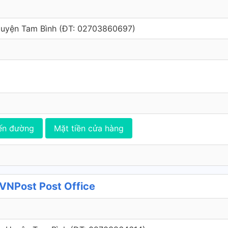
 Huyện Tam Bình (ÐT: 02703860697)
ến đường
Mặt tiền cửa hàng
VNPost Post Office