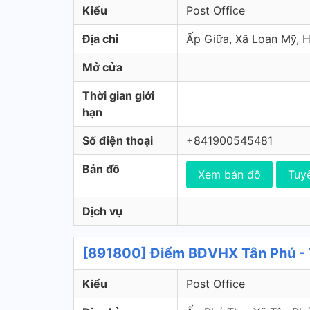
Kiểu
Post Office
Địa chỉ
Ấp Giữa, Xã Loan Mỹ,
Mở cửa
Thời gian giới
hạn
Số điện thoại
+841900545481
Bản đồ
Xem bản đồ
Tuy
Dịch vụ
[891800] Điểm BĐVHX Tân Phú - 
Kiểu
Post Office