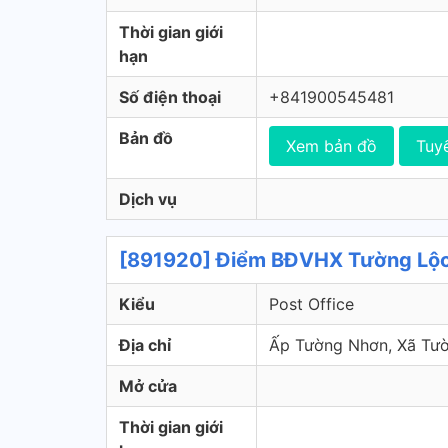
Thời gian giới
hạn
Số điện thoại
+841900545481
Bản đồ
Xem bản đồ
Tuy
Dịch vụ
[891920] Điểm BĐVHX Tường Lộc
Kiểu
Post Office
Địa chỉ
Ấp Tường Nhơn, Xã T
Mở cửa
Thời gian giới