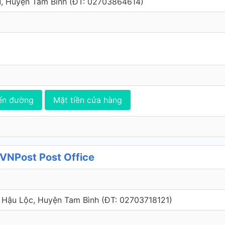
Phú, Huyện Tam Bình (ÐT: 02703864614)
ến đường
Mặt tiền cửa hàng
 VNPost Post Office
 Xã Hậu Lộc, Huyện Tam Bình (ÐT: 02703718121)