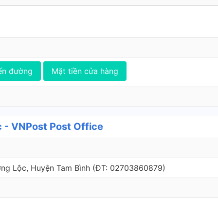
ến đường
Mặt tiền cửa hàng
 - VNPost Post Office
ường Lộc, Huyện Tam Bình (ÐT: 02703860879)