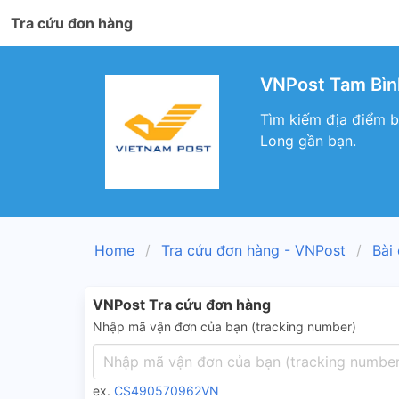
Tra cứu đơn hàng
VNPost Tam Bình
Tìm kiếm địa điểm b
Long gần bạn.
Home
Tra cứu đơn hàng - VNPost
Bài
VNPost Tra cứu đơn hàng
Nhập mã vận đơn của bạn (tracking number)
ex.
CS490570962VN