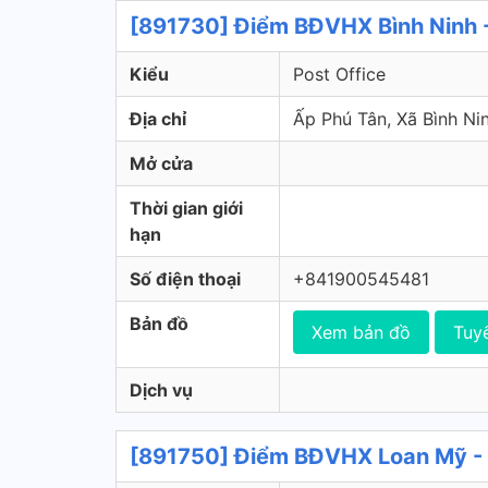
[891730] Điểm BĐVHX Bình Ninh 
Kiểu
Post Office
Địa chỉ
Ấp Phú Tân, Xã Bình 
Mở cửa
Thời gian giới
hạn
Số điện thoại
+841900545481
Bản đồ
Xem bản đồ
Tuy
Dịch vụ
[891750] Điểm BĐVHX Loan Mỹ - 