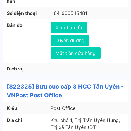
hạn
Số điện thoại
+841900545481
Bản đồ
Xem bản đồ
Tuyến đường
Mặt tiền cửa hàng
Dịch vụ
[822325] Bưu cục cấp 3 HCC Tân Uyên -
VNPost Post Office
Kiểu
Post Office
Địa chỉ
Khu phố 1, Thị Trấn Uyên Hưng,
Thị xã Tân Uyên (ÐT: