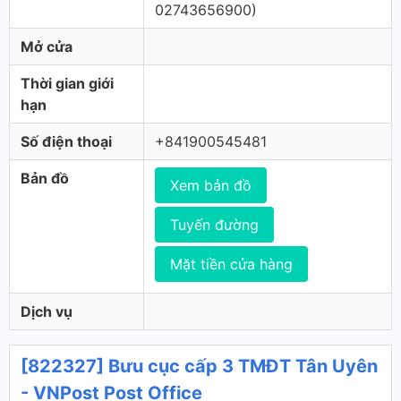
02743656900)
Mở cửa
Thời gian giới
hạn
Số điện thoại
+841900545481
Bản đồ
Xem bản đồ
Tuyến đường
Mặt tiền cửa hàng
Dịch vụ
[822327] Bưu cục cấp 3 TMĐT Tân Uyên
- VNPost Post Office