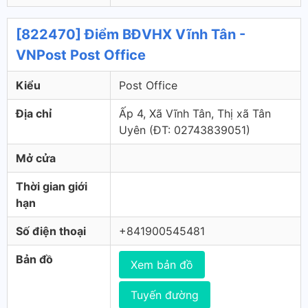
[822470] Điểm BĐVHX Vĩnh Tân -
VNPost Post Office
Kiểu
Post Office
Địa chỉ
Ấp 4, Xã Vĩnh Tân, Thị xã Tân
Uyên (ÐT: 02743839051)
Mở cửa
Thời gian giới
hạn
Số điện thoại
+841900545481
Bản đồ
Xem bản đồ
Tuyến đường