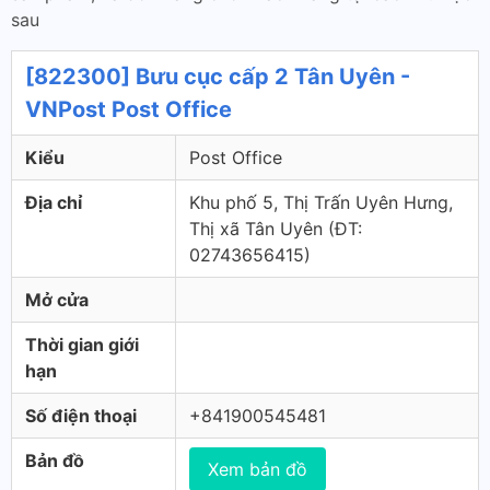
sau
[822300] Bưu cục cấp 2 Tân Uyên -
VNPost Post Office
Kiểu
Post Office
Địa chỉ
Khu phố 5, Thị Trấn Uyên Hưng,
Thị xã Tân Uyên (ÐT:
02743656415)
Mở cửa
Thời gian giới
hạn
Số điện thoại
+841900545481
Bản đồ
Xem bản đồ