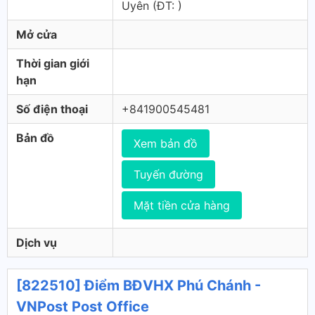
Uyên (ÐT: )
Mở cửa
Thời gian giới
hạn
Số điện thoại
+841900545481
Bản đồ
Xem bản đồ
Tuyến đường
Mặt tiền cửa hàng
Dịch vụ
[822510] Điểm BĐVHX Phú Chánh -
VNPost Post Office