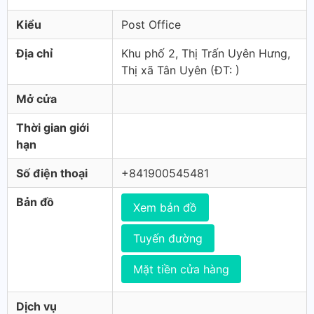
Kiểu
Post Office
Địa chỉ
Khu phố 2, Thị Trấn Uyên Hưng,
Thị xã Tân Uyên (ÐT: )
Mở cửa
Thời gian giới
hạn
Số điện thoại
+841900545481
Bản đồ
Xem bản đồ
Tuyến đường
Mặt tiền cửa hàng
Dịch vụ