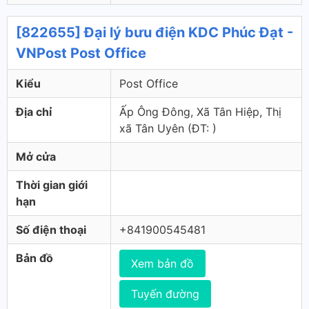
[822655] Đại lý bưu điện KDC Phúc Đạt -
VNPost Post Office
Kiểu
Post Office
Địa chỉ
Ấp Ông Đông, Xã Tân Hiệp, Thị
xã Tân Uyên (ÐT: )
Mở cửa
Thời gian giới
hạn
Số điện thoại
+841900545481
Bản đồ
Xem bản đồ
Tuyến đường