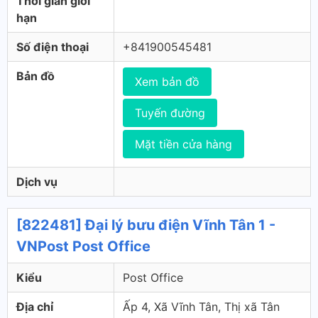
Thời gian giới
hạn
Số điện thoại
+841900545481
Bản đồ
Xem bản đồ
Tuyến đường
Mặt tiền cửa hàng
Dịch vụ
[822481] Đại lý bưu điện Vĩnh Tân 1 -
VNPost Post Office
Kiểu
Post Office
Địa chỉ
Ấp 4, Xã Vĩnh Tân, Thị xã Tân