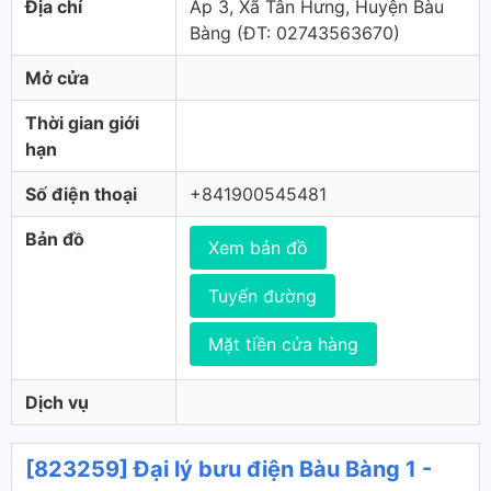
Địa chỉ
Ấp 3, Xã Tân Hưng, Huyện Bàu
Bàng (ÐT: 02743563670)
Mở cửa
Thời gian giới
hạn
Số điện thoại
+841900545481
Bản đồ
Xem bản đồ
Tuyến đường
Mặt tiền cửa hàng
Dịch vụ
[823259] Đại lý bưu điện Bàu Bàng 1 -