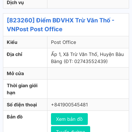
Dịch vụ
[823260] Điểm BĐVHX Trừ Văn Thố -
VNPost Post Office
Kiểu
Post Office
Địa chỉ
Ấp 1, Xã Trừ Văn Thố, Huyện Bàu
Bàng (ÐT: 02743552439)
Mở cửa
Thời gian giới
hạn
Số điện thoại
+841900545481
Bản đồ
Xem bản đồ