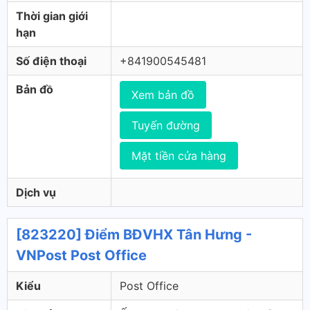
Thời gian giới
hạn
Số điện thoại
+841900545481
Bản đồ
Xem bản đồ
Tuyến đường
Mặt tiền cửa hàng
Dịch vụ
[823220] Điểm BĐVHX Tân Hưng -
VNPost Post Office
Kiểu
Post Office