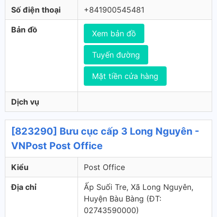
Số điện thoại
+841900545481
Bản đồ
Xem bản đồ
Tuyến đường
Mặt tiền cửa hàng
Dịch vụ
[823290] Bưu cục cấp 3 Long Nguyên -
VNPost Post Office
Kiểu
Post Office
Địa chỉ
Ấp Suối Tre, Xã Long Nguyên,
Huyện Bàu Bàng (ÐT:
02743590000)