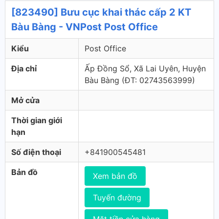
[823490] Bưu cục khai thác cấp 2 KT
Bàu Bàng - VNPost Post Office
Kiểu
Post Office
Địa chỉ
Ấp Đồng Sổ, Xã Lai Uyên, Huyện
Bàu Bàng (ÐT: 02743563999)
Mở cửa
Thời gian giới
hạn
Số điện thoại
+841900545481
Bản đồ
Xem bản đồ
Tuyến đường