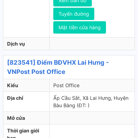
Xem bản đồ
Tuyến đường
Mặt tiền cửa hàng
Dịch vụ
[823541] Điểm BĐVHX Lai Hưng -
VNPost Post Office
Kiểu
Post Office
Địa chỉ
Ấp Cầu Sắt, Xã Lai Hưng, Huyện
Bàu Bàng (ÐT: )
Mở cửa
Thời gian giới