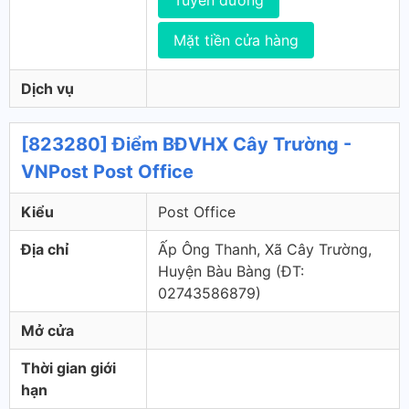
Tuyến đường
Mặt tiền cửa hàng
Dịch vụ
[823280] Điểm BĐVHX Cây Trường -
VNPost Post Office
Kiểu
Post Office
Địa chỉ
Ấp Ông Thanh, Xã Cây Trường,
Huyện Bàu Bàng (ÐT:
02743586879)
Mở cửa
Thời gian giới
hạn