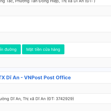
ng Tác, Phường Tân Đông Hiệp, Thị xã Dĩ An (ÐT: )
ến đường
Mặt tiền cửa hàng
 Dĩ An - VNPost Post Office
Phường Dĩ An, Thị xã Dĩ An (ÐT: 3742929)