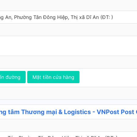
g An, Phường Tân Đông Hiệp, Thị xã Dĩ An (ÐT: )
ến đường
Mặt tiền cửa hàng
g tâm Thương mại & Logistics - VNPost Post 