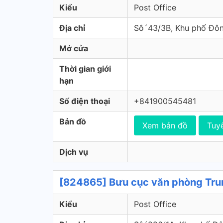
Kiểu
Post Office
Địa chỉ
Sô´43/3B, Khu phố Đôn
Mở cửa
Thời gian giới
hạn
Số điện thoại
+841900545481
Bản đồ
Xem bản đồ
Tuy
Dịch vụ
[824865] Bưu cục văn phòng Trun
Kiểu
Post Office