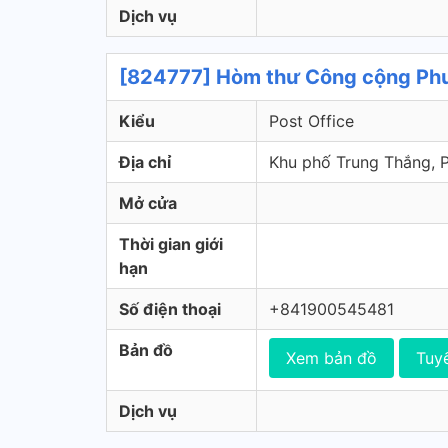
Dịch vụ
[824777] Hòm thư Công cộng Phườ
Kiểu
Post Office
Địa chỉ
Khu phố Trung Thắng, P
Mở cửa
Thời gian giới
hạn
Số điện thoại
+841900545481
Bản đồ
Xem bản đồ
Tuy
Dịch vụ