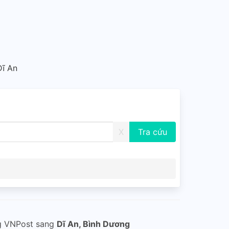
Dĩ An
X
g VNPost sang
Dĩ An, Bình Dương