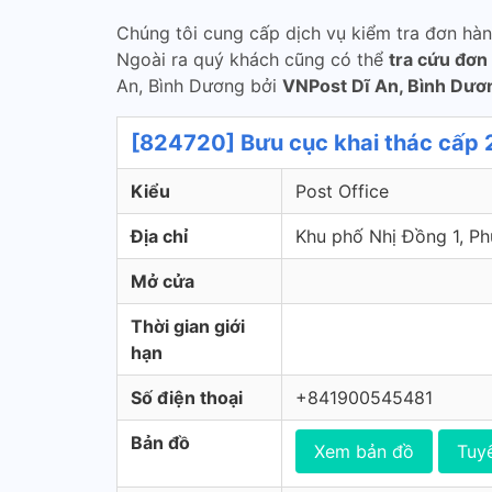
Chúng tôi cung cấp dịch vụ kiểm tra đơn hà
Ngoài ra quý khách cũng có thể
tra cứu đơn
An, Bình Dương bởi
VNPost Dĩ An, Bình Dươ
[824720] Bưu cục khai thác cấp 2
Kiểu
Post Office
Địa chỉ
Khu phố Nhị Đồng 1, 
Mở cửa
Thời gian giới
hạn
Số điện thoại
+841900545481
Bản đồ
Xem bản đồ
Tuy