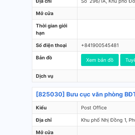
Địa chỉ
Sô´296/1A, Khu phố Đô
Mở cửa
Thời gian giới
hạn
Số điện thoại
+841900545481
Bản đồ
Xem bản đồ
Tuy
Dịch vụ
[825030] Bưu cục văn phòng BĐTX
Kiểu
Post Office
Địa chỉ
Khu phố Nhị Đồng 1, 
Mở cửa