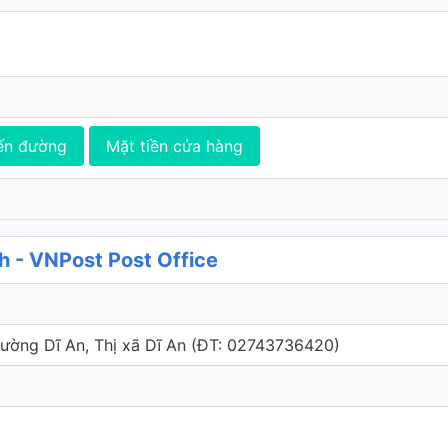
ến đường
Mặt tiền cửa hàng
h - VNPost Post Office
Phường Dĩ An, Thị xã Dĩ An (ÐT: 02743736420)