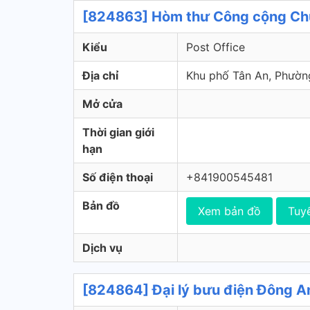
[824863] Hòm thư Công cộng Chu
Kiểu
Post Office
Địa chỉ
Khu phố Tân An, Phườn
Mở cửa
Thời gian giới
hạn
Số điện thoại
+841900545481
Bản đồ
Xem bản đồ
Tuy
Dịch vụ
[824864] Đại lý bưu điện Đông An