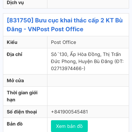
Dịch vụ
[831750] Bưu cục khai thác cấp 2 KT Bù
Đăng - VNPost Post Office
Kiểu
Post Office
Địa chỉ
Sô´130, Ấp Hòa Đồng, Thị Trấn
Đức Phong, Huyện Bù Đăng (ÐT:
02713974466-)
Mở cửa
Thời gian giới
hạn
Số điện thoại
+841900545481
Bản đồ
Xem bản đồ