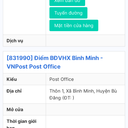
Xem bản đồ
Tuyến đường
Mặt tiền cửa hàng
Dịch vụ
[831990] Điểm BĐVHX Bình Minh -
VNPost Post Office
Kiểu
Post Office
Địa chỉ
Thôn 1, Xã Bình Minh, Huyện Bù
Đăng (ÐT: )
Mở cửa
Thời gian giới