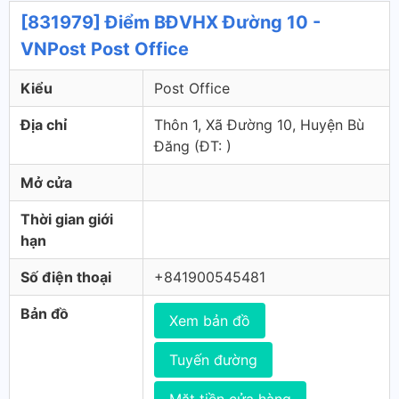
[831979] Điểm BĐVHX Đường 10 -
VNPost Post Office
Kiểu
Post Office
Địa chỉ
Thôn 1, Xã Đường 10, Huyện Bù
Đăng (ÐT: )
Mở cửa
Thời gian giới
hạn
Số điện thoại
+841900545481
Bản đồ
Xem bản đồ
Tuyến đường