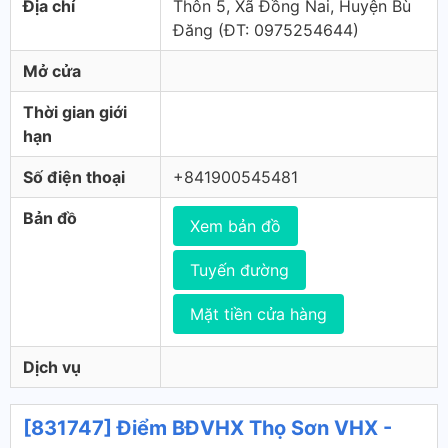
Địa chỉ
Thôn 5, Xã Đồng Nai, Huyện Bù
Đăng (ÐT: 0975254644)
Mở cửa
Thời gian giới
hạn
Số điện thoại
+841900545481
Bản đồ
Xem bản đồ
Tuyến đường
Mặt tiền cửa hàng
Dịch vụ
[831747] Điểm BĐVHX Thọ Sơn VHX -