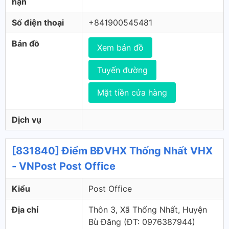
hạn
Số điện thoại
+841900545481
Bản đồ
Xem bản đồ
Tuyến đường
Mặt tiền cửa hàng
Dịch vụ
[831840] Điểm BĐVHX Thống Nhất VHX
- VNPost Post Office
Kiểu
Post Office
Địa chỉ
Thôn 3, Xã Thống Nhất, Huyện
Bù Đăng (ÐT: 0976387944)