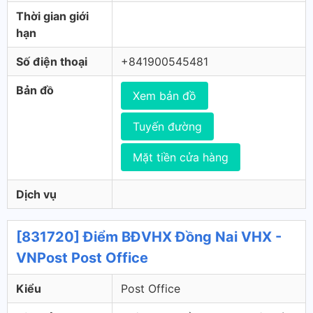
Thời gian giới
hạn
Số điện thoại
+841900545481
Bản đồ
Xem bản đồ
Tuyến đường
Mặt tiền cửa hàng
Dịch vụ
[831720] Điểm BĐVHX Đồng Nai VHX -
VNPost Post Office
Kiểu
Post Office