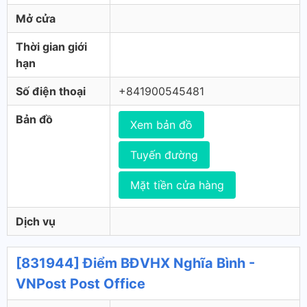
Mở cửa
Thời gian giới
hạn
Số điện thoại
+841900545481
Bản đồ
Xem bản đồ
Tuyến đường
Mặt tiền cửa hàng
Dịch vụ
[831944] Điểm BĐVHX Nghĩa Bình -
VNPost Post Office