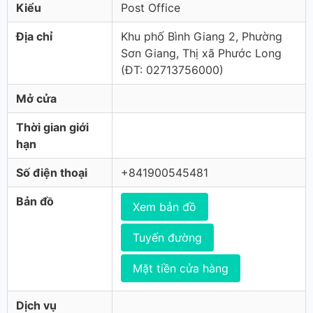
Kiểu
Post Office
Địa chỉ
Khu phố Bình Giang 2, Phường
Sơn Giang, Thị xã Phước Long
(ÐT: 02713756000)
Mở cửa
Thời gian giới
hạn
Số điện thoại
+841900545481
Bản đồ
Xem bản đồ
Tuyến đường
Mặt tiền cửa hàng
Dịch vụ