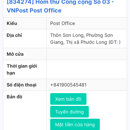
[834274] Hòm thư Công cộng Số 03 -
VNPost Post Office
Kiểu
Post Office
Địa chỉ
Thôn Sơn Long, Phường Sơn
Giang, Thị xã Phước Long (ÐT: )
Mở cửa
Thời gian giới
hạn
Số điện thoại
+841900545481
Bản đồ
Xem bản đồ
Tuyến đường
Mặt tiền cửa hàng