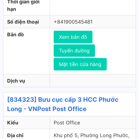
Thời gian giới
hạn
Số điện thoại
+841900545481
Bản đồ
Xem bản đồ
Tuyến đường
Mặt tiền cửa hàng
Dịch vụ
[834323] Bưu cục cấp 3 HCC Phước
Long - VNPost Post Office
Kiểu
Post Office
Địa chỉ
Khu phố 5, Phường Long Phước,