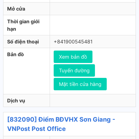
Mở cửa
Thời gian giới
hạn
Số điện thoại
+841900545481
Bản đồ
Xem bản đồ
Tuyến đường
Mặt tiền cửa hàng
Dịch vụ
[832090] Điểm BĐVHX Sơn Giang -
VNPost Post Office