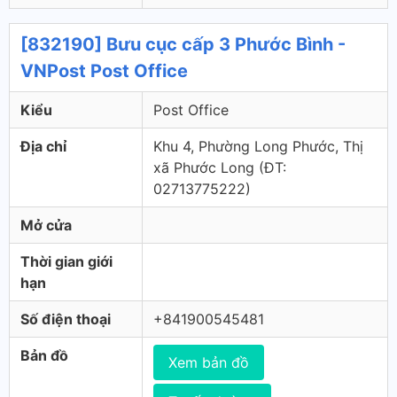
[832190] Bưu cục cấp 3 Phước Bình -
VNPost Post Office
Kiểu
Post Office
Địa chỉ
Khu 4, Phường Long Phước, Thị
xã Phước Long (ÐT:
02713775222)
Mở cửa
Thời gian giới
hạn
Số điện thoại
+841900545481
Bản đồ
Xem bản đồ