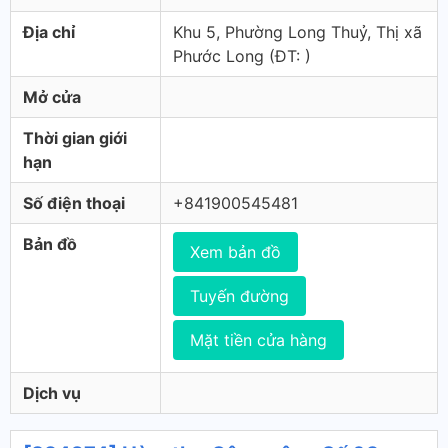
Địa chỉ
Khu 5, Phường Long Thuỷ, Thị xã
Phước Long (ÐT: )
Mở cửa
Thời gian giới
hạn
Số điện thoại
+841900545481
Bản đồ
Xem bản đồ
Tuyến đường
Mặt tiền cửa hàng
Dịch vụ