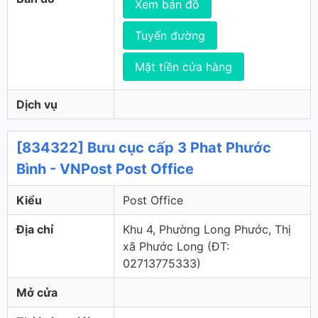
Xem bản đồ
Tuyến đường
Mặt tiền cửa hàng
Dịch vụ
[834322] Bưu cục cấp 3 Phat Phước
Bình - VNPost Post Office
Kiểu
Post Office
Địa chỉ
Khu 4, Phường Long Phước, Thị
xã Phước Long (ÐT:
02713775333)
Mở cửa