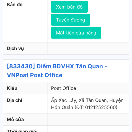
Bản đồ
Xem bản đồ
Tuyến đường
Mặt tiền cửa hàng
Dịch vụ
[833430] Điểm BĐVHX Tân Quan -
VNPost Post Office
Kiểu
Post Office
Địa chỉ
Ấp Xạc Lây, Xã Tân Quan, Huyện
Hớn Quản (ÐT: 01212525560)
Mở cửa
Thời gian giới