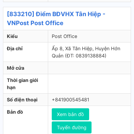
[833210] Điểm BĐVHX Tân Hiệp -
VNPost Post Office
Kiểu
Post Office
Địa chỉ
Ấp 8, Xã Tân Hiệp, Huyện Hớn
Quản (ÐT: 0839138884)
Mở cửa
Thời gian giới
hạn
Số điện thoại
+841900545481
Bản đồ
Xem bản đồ
Tuyến đường