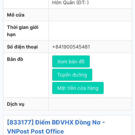
Hớn Quản (ÐT: )
Mở cửa
Thời gian giới
hạn
Số điện thoại
+841900545481
Bản đồ
Xem bản đồ
Tuyến đường
Mặt tiền cửa hàng
Dịch vụ
[833177] Điểm BĐVHX Đồng Nơ -
VNPost Post Office