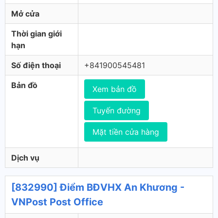
Mở cửa
Thời gian giới
hạn
Số điện thoại
+841900545481
Bản đồ
Xem bản đồ
Tuyến đường
Mặt tiền cửa hàng
Dịch vụ
[832990] Điểm BĐVHX An Khương -
VNPost Post Office