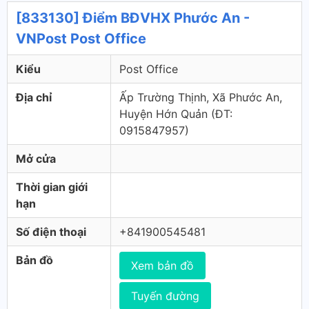
[833130] Điểm BĐVHX Phước An -
VNPost Post Office
Kiểu
Post Office
Địa chỉ
Ấp Trường Thịnh, Xã Phước An,
Huyện Hớn Quản (ÐT:
0915847957)
Mở cửa
Thời gian giới
hạn
Số điện thoại
+841900545481
Bản đồ
Xem bản đồ
Tuyến đường