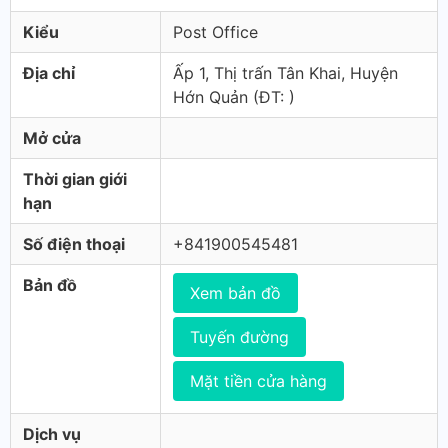
Kiểu
Post Office
Địa chỉ
Ấp 1, Thị trấn Tân Khai, Huyện
Hớn Quản (ÐT: )
Mở cửa
Thời gian giới
hạn
Số điện thoại
+841900545481
Bản đồ
Xem bản đồ
Tuyến đường
Mặt tiền cửa hàng
Dịch vụ