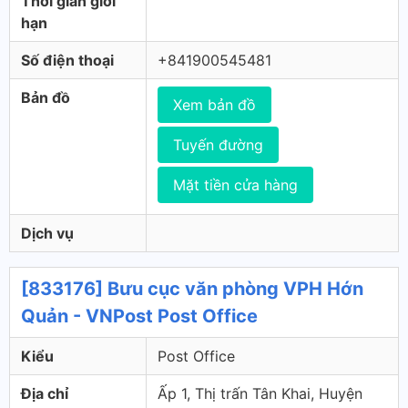
Thời gian giới
hạn
Số điện thoại
+841900545481
Bản đồ
Xem bản đồ
Tuyến đường
Mặt tiền cửa hàng
Dịch vụ
[833176] Bưu cục văn phòng VPH Hớn
Quản - VNPost Post Office
Kiểu
Post Office
Địa chỉ
Ấp 1, Thị trấn Tân Khai, Huyện