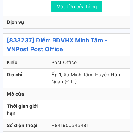
Mặt tiền cửa hàng
Dịch vụ
[833237] Điểm BĐVHX Minh Tâm -
VNPost Post Office
Kiểu
Post Office
Địa chỉ
Ấp 1, Xã Minh Tâm, Huyện Hớn
Quản (ÐT: )
Mở cửa
Thời gian giới
hạn
Số điện thoại
+841900545481