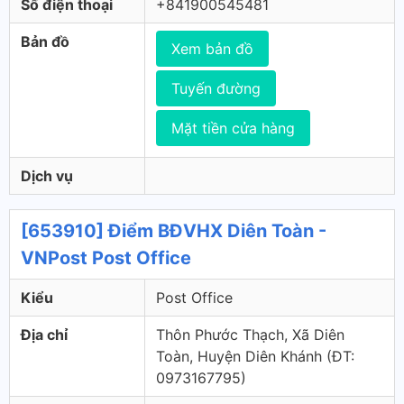
Số điện thoại
+841900545481
Bản đồ
Xem bản đồ
Tuyến đường
Mặt tiền cửa hàng
Dịch vụ
[653910] Điểm BĐVHX Diên Toàn -
VNPost Post Office
Kiểu
Post Office
Địa chỉ
Thôn Phước Thạch, Xã Diên
Toàn, Huyện Diên Khánh (ÐT:
0973167795)