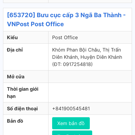
[653720] Bưu cục cấp 3 Ngã Ba Thành -
VNPost Post Office
Kiểu
Post Office
Địa chỉ
Khóm Phan Bội Châu, Thị Trấn
Diên Khánh, Huyện Diên Khánh
(ÐT: 0917254818)
Mở cửa
Thời gian giới
hạn
Số điện thoại
+841900545481
Bản đồ
Xem bản đồ