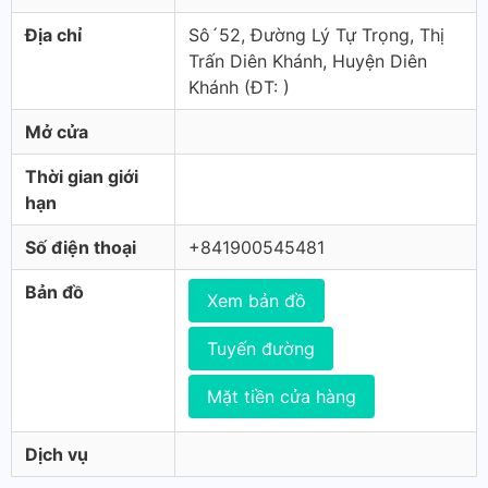
Địa chỉ
Sô´52, Đường Lý Tự Trọng, Thị
Trấn Diên Khánh, Huyện Diên
Khánh (ÐT: )
Mở cửa
Thời gian giới
hạn
Số điện thoại
+841900545481
Bản đồ
Xem bản đồ
Tuyến đường
Mặt tiền cửa hàng
Dịch vụ