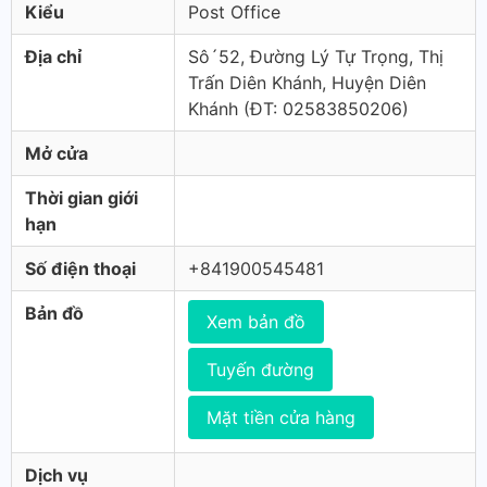
Kiểu
Post Office
Địa chỉ
Sô´52, Đường Lý Tự Trọng, Thị
Trấn Diên Khánh, Huyện Diên
Khánh (ÐT: 02583850206)
Mở cửa
Thời gian giới
hạn
Số điện thoại
+841900545481
Bản đồ
Xem bản đồ
Tuyến đường
Mặt tiền cửa hàng
Dịch vụ