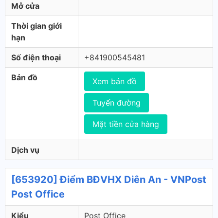
Mở cửa
Thời gian giới
hạn
Số điện thoại
+841900545481
Bản đồ
Xem bản đồ
Tuyến đường
Mặt tiền cửa hàng
Dịch vụ
[653920] Điểm BĐVHX Diên An - VNPost
Post Office
Kiểu
Post Office