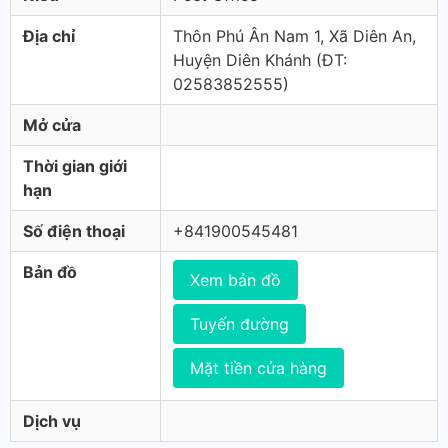
Địa chỉ
Thôn Phú Ân Nam 1, Xã Diên An,
Huyện Diên Khánh (ÐT:
02583852555)
Mở cửa
Thời gian giới
hạn
Số điện thoại
+841900545481
Bản đồ
Xem bản đồ
Tuyến đường
Mặt tiền cửa hàng
Dịch vụ