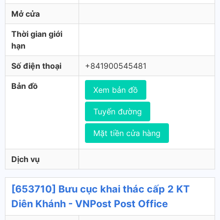
Mở cửa
Thời gian giới
hạn
Số điện thoại
+841900545481
Bản đồ
Xem bản đồ
Tuyến đường
Mặt tiền cửa hàng
Dịch vụ
[653710] Bưu cục khai thác cấp 2 KT
Diên Khánh - VNPost Post Office