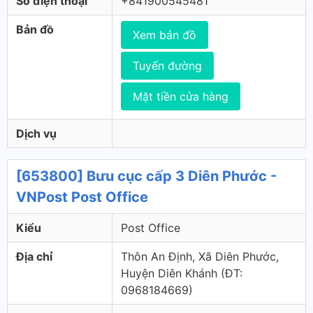
Số điện thoại
+841900545481
Bản đồ
Xem bản đồ
Tuyến đường
Mặt tiền cửa hàng
Dịch vụ
[653800] Bưu cục cấp 3 Diên Phước -
VNPost Post Office
Kiểu
Post Office
Địa chỉ
Thôn An Định, Xã Diên Phước,
Huyện Diên Khánh (ÐT:
0968184669)