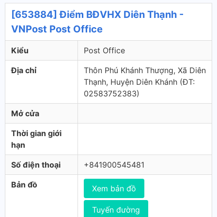
[653884] Điểm BĐVHX Diên Thạnh -
VNPost Post Office
Kiểu
Post Office
Địa chỉ
Thôn Phú Khánh Thượng, Xã Diên
Thạnh, Huyện Diên Khánh (ÐT:
02583752383)
Mở cửa
Thời gian giới
hạn
Số điện thoại
+841900545481
Bản đồ
Xem bản đồ
Tuyến đường