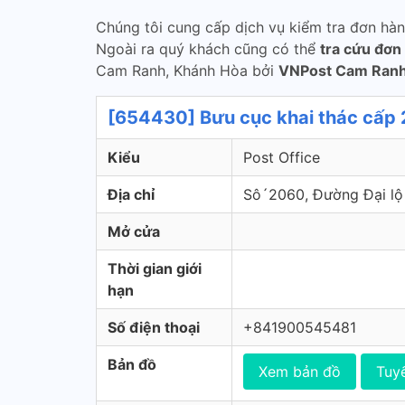
Chúng tôi cung cấp dịch vụ kiểm tra đơn hà
Ngoài ra quý khách cũng có thể
tra cứu đơ
Cam Ranh, Khánh Hòa bởi
VNPost Cam Ranh
[654430] Bưu cục khai thác cấp 
Kiểu
Post Office
Địa chỉ
Sô´2060, Đường Đại 
Mở cửa
Thời gian giới
hạn
Số điện thoại
+841900545481
Bản đồ
Xem bản đồ
Tuy