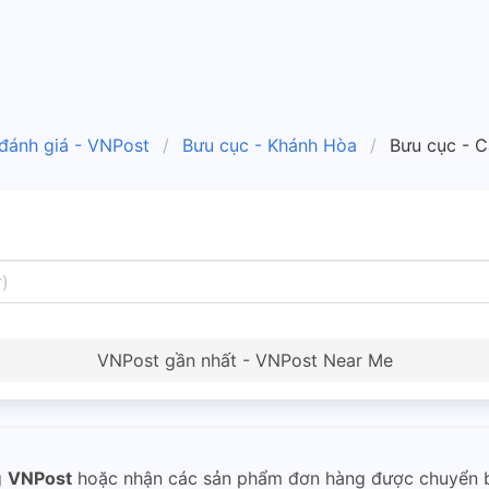
 đánh giá - VNPost
Bưu cục - Khánh Hòa
Bưu cục - 
VNPost gần nhất - VNPost Near Me
g
VNPost
hoặc nhận các sản phẩm đơn hàng được chuyển