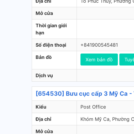
Địa chỉ
Tổ Phúc Thủy, Phườn
Mở cửa
Thời gian giới
hạn
Số điện thoại
+841900545481
Bản đồ
Xem bản đồ
Tuy
Dịch vụ
[654530] Bưu cục cấp 3 Mỹ Ca - 
Kiểu
Post Office
Địa chỉ
Khóm Mỹ Ca, Phường 
Mở cửa