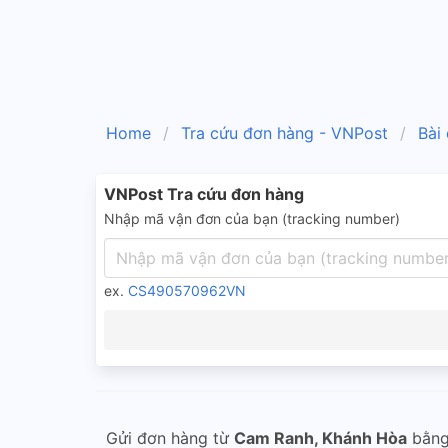
Home
Tra cứu đơn hàng - VNPost
Bài
VNPost Tra cứu đơn hàng
Nhập mã vận đơn của bạn (tracking number)
ex.
CS490570962VN
Gửi đơn hàng từ
Cam Ranh, Khánh Hòa
bằn