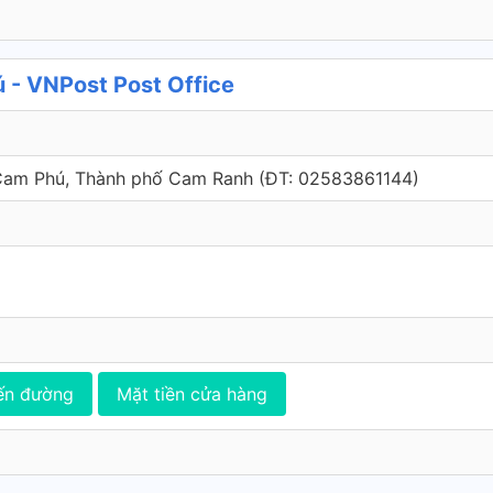
 - VNPost Post Office
 Cam Phú, Thành phố Cam Ranh (ÐT: 02583861144)
ến đường
Mặt tiền cửa hàng