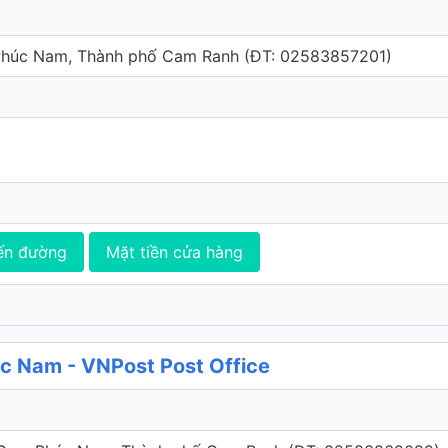
Phúc Nam, Thành phố Cam Ranh (ÐT: 02583857201)
ến đường
Mặt tiền cửa hàng
c Nam - VNPost Post Office