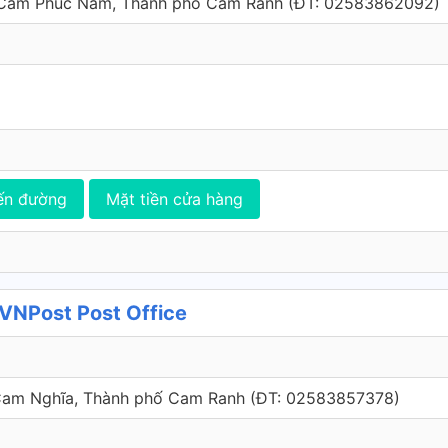
g Cam Phúc Nam, Thành phố Cam Ranh (ÐT: 02583862092)
ến đường
Mặt tiền cửa hàng
VNPost Post Office
Cam Nghĩa, Thành phố Cam Ranh (ÐT: 02583857378)