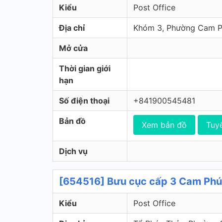
Kiểu
Post Office
Địa chỉ
Khóm 3, Phường Cam 
Mở cửa
Thời gian giới
hạn
Số điện thoại
+841900545481
Bản đồ
Xem bản đồ
Tuy
Dịch vụ
[654516] Bưu cục cấp 3 Cam Phú
Kiểu
Post Office