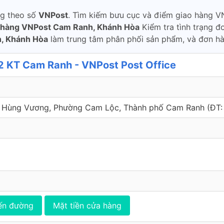
ng theo số
VNPost
. Tìm kiếm bưu cục và điểm giao hàng V
n hàng VNPost Cam Ranh, Khánh Hòa
Kiểm tra tình trạng đ
, Khánh Hòa
làm trung tâm phân phối sản phẩm, và đơn hà
2 KT Cam Ranh - VNPost Post Office
lộ Hùng Vương, Phường Cam Lộc, Thành phố Cam Ranh (ÐT
ến đường
Mặt tiền cửa hàng