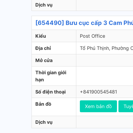
Dịch vụ
[654490] Bưu cục cấp 3 Cam Phú
Kiểu
Post Office
Địa chỉ
Tổ Phú Thịnh, Phường
Mở cửa
Thời gian giới
hạn
Số điện thoại
+841900545481
Bản đồ
Xem bản đồ
Tuy
Dịch vụ