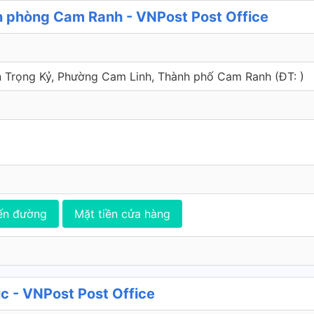
 phòng Cam Ranh - VNPost Post Office
 Trọng Kỷ, Phường Cam Linh, Thành phố Cam Ranh (ÐT: )
ến đường
Mặt tiền cửa hàng
 - VNPost Post Office