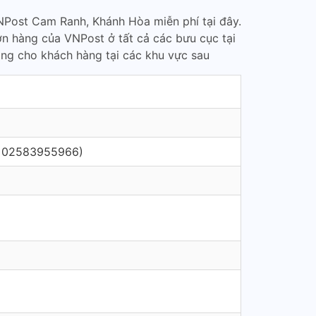
NPost Cam Ranh, Khánh Hòa miễn phí tại đây.
ơn hàng của VNPost ở tất cả các bưu cục tại
ng cho khách hàng tại các khu vực sau
: 02583955966)