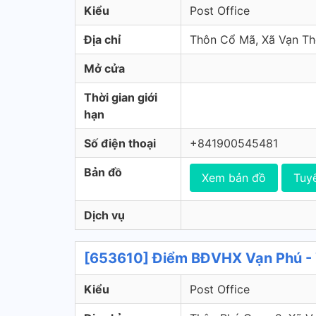
Kiểu
Post Office
Địa chỉ
Thôn Cổ Mã, Xã Vạn Th
Mở cửa
Thời gian giới
hạn
Số điện thoại
+841900545481
Bản đồ
Xem bản đồ
Tuy
Dịch vụ
[653610] Điểm BĐVHX Vạn Phú - 
Kiểu
Post Office