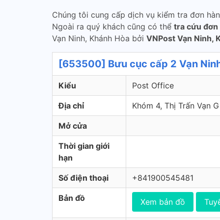
Chúng tôi cung cấp dịch vụ kiểm tra đơn hà
Ngoài ra quý khách cũng có thể
tra cứu đơn
Vạn Ninh, Khánh Hòa bởi
VNPost Vạn Ninh, 
[653500] Bưu cục cấp 2 Vạn Ninh
Kiểu
Post Office
Địa chỉ
Khóm 4, Thị Trấn Vạn 
Mở cửa
Thời gian giới
hạn
Số điện thoại
+841900545481
Bản đồ
Xem bản đồ
Tuy