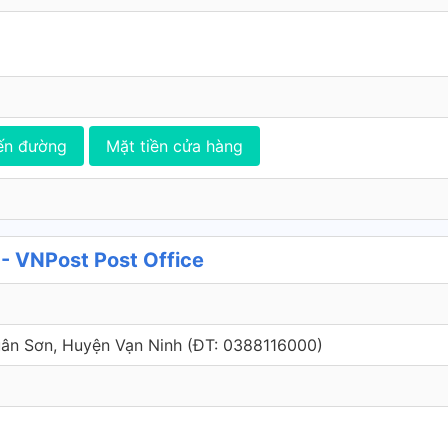
ến đường
Mặt tiền cửa hàng
 VNPost Post Office
uân Sơn, Huyện Vạn Ninh (ÐT: 0388116000)