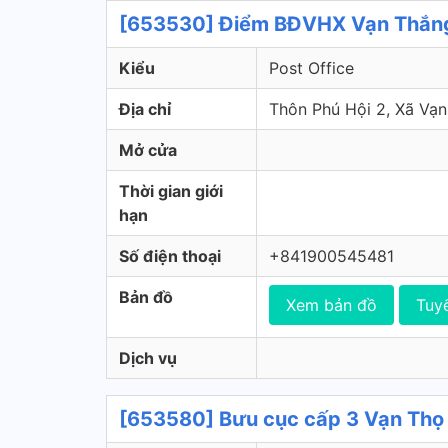
[653530] Điểm BĐVHX Vạn Thắng 
Kiểu
Post Office
Địa chỉ
Thôn Phú Hội 2, Xã Vạn
Mở cửa
Thời gian giới
hạn
Số điện thoại
+841900545481
Bản đồ
Xem bản đồ
Tuy
Dịch vụ
[653580] Bưu cục cấp 3 Vạn Thọ 