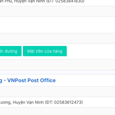
ạn Phú, Huyện Vạn Ninh (ÐT: 02583841830)
ến đường
Mặt tiền cửa hàng
- VNPost Post Office
Lương, Huyện Vạn Ninh (ÐT: 02583612473)