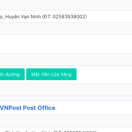
ọ, Huyện Vạn Ninh (ÐT: 02583938002)
ến đường
Mặt tiền cửa hàng
VNPost Post Office