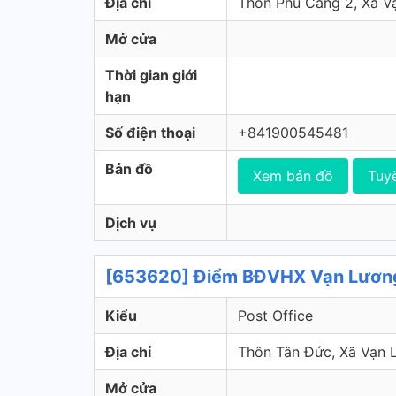
Địa chỉ
Thôn Phú Cang 2, Xã V
Mở cửa
Thời gian giới
hạn
Số điện thoại
+841900545481
Bản đồ
Xem bản đồ
Tuy
Dịch vụ
[653620] Điểm BĐVHX Vạn Lương 
Kiểu
Post Office
Địa chỉ
Thôn Tân Đức, Xã Vạn 
Mở cửa