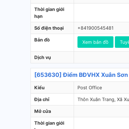
Thời gian giới
hạn
Số điện thoại
+841900545481
Bản đồ
Xem bản đồ
Tuy
Dịch vụ
[653630] Điểm BĐVHX Xuân Sơn -
Kiểu
Post Office
Địa chỉ
Thôn Xuân Trang, Xã X
Mở cửa
Thời gian giới