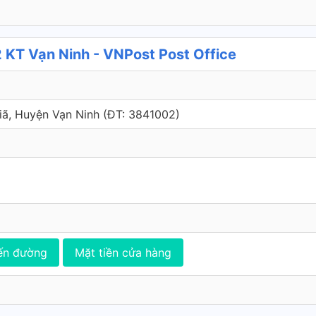
 KT Vạn Ninh - VNPost Post Office
Giã, Huyện Vạn Ninh (ÐT: 3841002)
ến đường
Mặt tiền cửa hàng