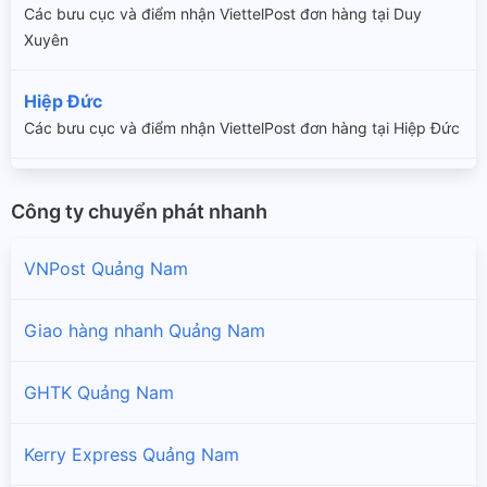
Các bưu cục và điểm nhận ViettelPost đơn hàng tại Duy
Xuyên
Hiệp Đức
Các bưu cục và điểm nhận ViettelPost đơn hàng tại Hiệp Đức
Hội An
Công ty chuyển phát nhanh
Các bưu cục và điểm nhận ViettelPost đơn hàng tại Hội An
VNPost Quảng Nam
Nam Giang
Các bưu cục và điểm nhận ViettelPost đơn hàng tại Nam
Giao hàng nhanh Quảng Nam
Giang
Nam Trà My
GHTK Quảng Nam
Các bưu cục và điểm nhận ViettelPost đơn hàng tại Nam Trà
My
Kerry Express Quảng Nam