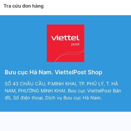
Tra cứu đơn hàng
Bưu cục Hà Nam. ViettelPost Shop
SỐ 43 CHÂU CẦU, P.MINH KHAI, TP. PHỦ LÝ, T. HÀ
NAM, PHƯỜNG MINH KHAI. Bưu cục ViettelPost Bản
đồ, Số điện thoại, Dịch vụ Bưu cục Hà Nam.