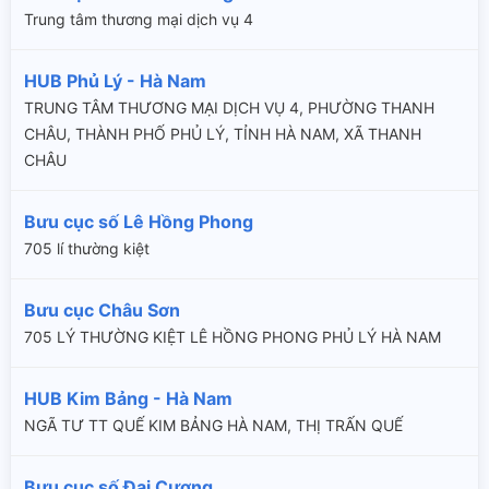
Trung tâm thương mại dịch vụ 4
HUB Phủ Lý - Hà Nam
TRUNG TÂM THƯƠNG MẠI DỊCH VỤ 4, PHƯỜNG THANH
CHÂU, THÀNH PHỐ PHỦ LÝ, TỈNH HÀ NAM, XÃ THANH
CHÂU
Bưu cục số Lê Hồng Phong
705 lí thường kiệt
Bưu cục Châu Sơn
705 LÝ THƯỜNG KIỆT LÊ HỒNG PHONG PHỦ LÝ HÀ NAM
HUB Kim Bảng - Hà Nam
NGÃ TƯ TT QUẾ KIM BẢNG HÀ NAM, THỊ TRẤN QUẾ
Bưu cục số Đại Cương