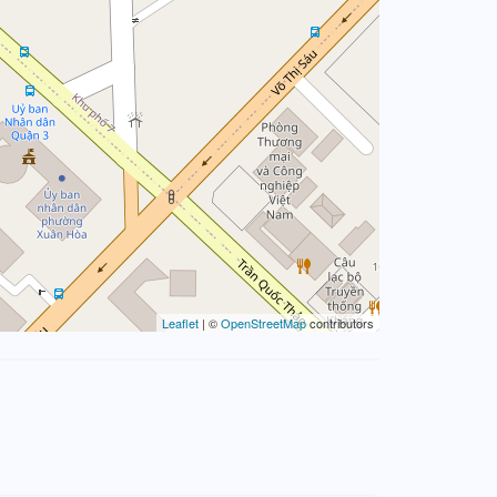
Leaflet
| ©
OpenStreetMap
contributors