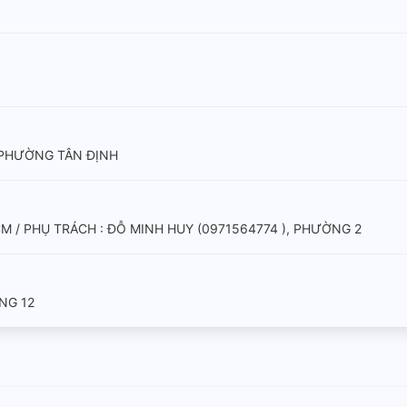
 PHƯỜNG TÂN ĐỊNH
 / PHỤ TRÁCH : ĐỖ MINH HUY (0971564774 ), PHƯỜNG 2
NG 12