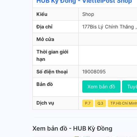
HUB Kỳ Đồng - ViettelPost Shop
Kiểu
Shop
Địa chỉ
177Bis Lý Chính Thắng 
Mở cửa
Thời gian giới
hạn
Số điện thoại
19008095
Bản đồ
Xem bản đồ
Tuy
Dịch vụ
P.7
Q.3
TP.Hồ Chí Min
Xem bản đồ - HUB Kỳ Đồng