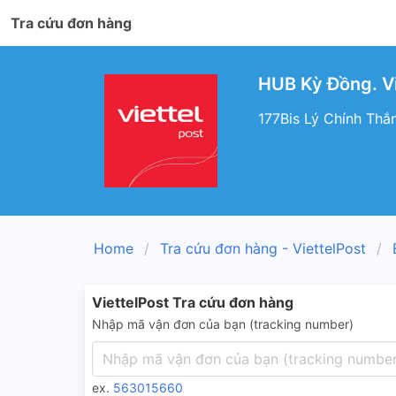
Tra cứu đơn hàng
HUB Kỳ Đồng. V
177Bis Lý Chính Thắ
Home
Tra cứu đơn hàng - ViettelPost
ViettelPost Tra cứu đơn hàng
Nhập mã vận đơn của bạn (tracking number)
ex.
563015660