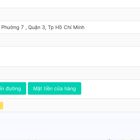
, Phường 7 , Quận 3, Tp Hồ Chí Minh
ến đường
Mặt tiền cửa hàng
h