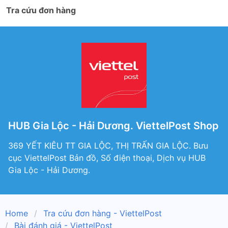
Tra cứu đơn hàng
HUB Gia Lộc - Hải Dương. ViettelPost Shop
369 YẾT KIÊU TT GIA LỘC, THỊ TRẤN GIA LỘC. Bưu
cục ViettelPost Bản đồ, Số điện thoại, Dịch vụ HUB
Gia Lộc - Hải Dương.
Home
Tra cứu đơn hàng - ViettelPost
Bài đánh giá - ViettelPost