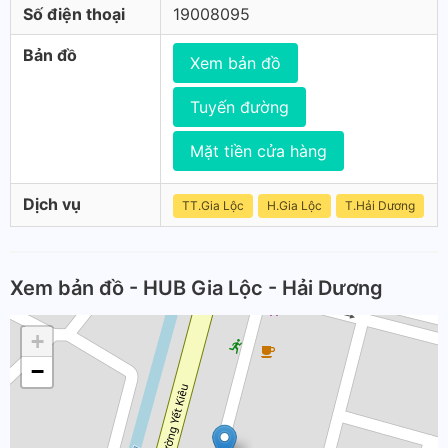
Số điện thoại
19008095
Bản đồ
Xem bản đồ
Tuyến đường
Mặt tiền cửa hàng
Dịch vụ
TT.Gia Lộc
H.Gia Lộc
T.Hải Dương
Xem bản đồ - HUB Gia Lộc - Hải Dương
+
−