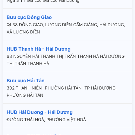
Ngã 3 TT Gia Lộc Gia Lộc Hải Dương
Bưu cục Đông Giao
QL38 ĐÔNG GIAO, LƯƠNG ĐIỀN CẨM GIÀNG, HẢI DƯƠNG,
XÃ LƯƠNG ĐIỀN
HUB Thanh Hà - Hải Dương
63 NGUYỄN HẢI THANH THỊ TRẤN THANH HÀ HẢI DƯƠNG,
THỊ TRẤN THANH HÀ
Bưu cục Hải Tân
302 THANH NIÊN- PHƯỜNG HẢI TÂN -TP HẢI DƯƠNG,
PHƯỜNG HẢI TÂN
HUB Hải Dương - Hải Dương
ĐƯỜNG THÁI HOÀ, PHƯỜNG VIỆT HOÀ