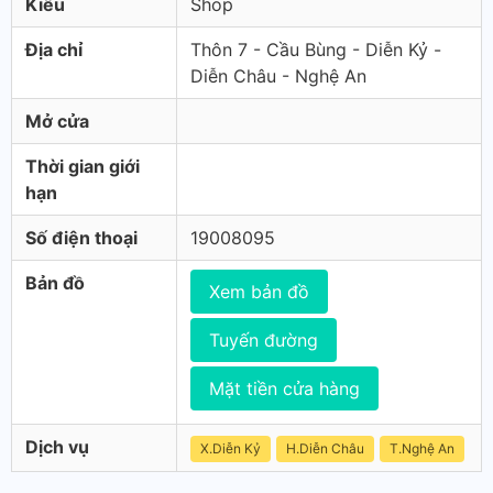
Kiểu
Shop
Địa chỉ
Thôn 7 - Cầu Bùng - Diễn Kỷ -
Diễn Châu - Nghệ An
Mở cửa
Thời gian giới
hạn
Số điện thoại
19008095
Bản đồ
Xem bản đồ
Tuyến đường
Mặt tiền cửa hàng
Dịch vụ
X.Diễn Kỷ
H.Diễn Châu
T.Nghệ An