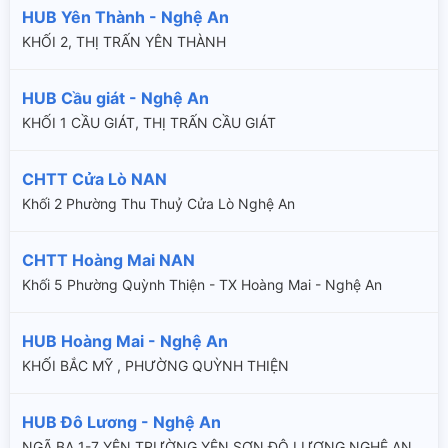
HUB Yên Thành - Nghệ An
KHỐI 2, THỊ TRẤN YÊN THÀNH
HUB Cầu giát - Nghệ An
KHỐI 1 CẦU GIÁT, THỊ TRẤN CẦU GIÁT
CHTT Cửa Lò NAN
Khối 2 Phường Thu Thuỷ Cửa Lò Nghệ An
CHTT Hoàng Mai NAN
Khối 5 Phường Quỳnh Thiện - TX Hoàng Mai - Nghệ An
HUB Hoàng Mai - Nghệ An
KHỐI BẮC MỸ , PHƯỜNG QUỲNH THIỆN
HUB Đô Lương - Nghệ An
NGÃ BA 1-7 YÊN TRƯỜNG YÊN SƠN ĐÔ LƯƠNG NGHỆ AN,