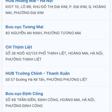
HUB Hoàng Mai - Hà Nội
KIOT 10, LÔ B9, KHU ĐÔ THỊ ĐẠI KIM, P. ĐẠI KIM, Q. HOÀNG
MAI, PHƯỜNG ĐẠI KIM
Bưu cục Tương Mai
80 NGUYỄN AN NINH, PHƯỜNG TƯƠNG MAI
CH Thịnh Liệt
SỐ 28 NGÕ 42/133 PHỐ THỊNH LIỆT, HOÀNG MAI, HÀ NỘI,
PHƯỜNG THỊNH LIỆT
HUB Trường Chinh - Thanh Xuân
Số 57 Đường Hà Kế Tấn, PHƯỜNG PHƯƠNG LIỆT
Bưu cục Định Công
SỐ 66 TRẦN ĐIỀN, ĐỊNH CÔNG, HOÀNG MAI, HÀ NỘI,
PHƯỜNG ĐỊNH CÔNG