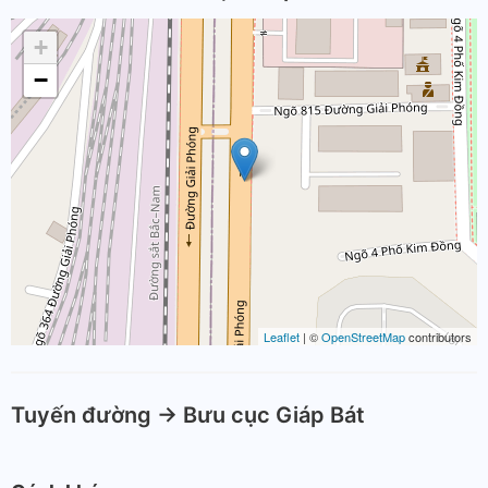
+
−
Leaflet
| ©
OpenStreetMap
contributors
Tuyến đường -> Bưu cục Giáp Bát