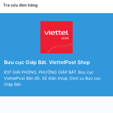
Tra cứu đơn hàng
Bưu cục Giáp Bát. ViettelPost Shop
837 GIẢI PHÓNG, PHƯỜNG GIÁP BÁT. Bưu cục
ViettelPost Bản đồ, Số điện thoại, Dịch vụ Bưu cục
Giáp Bát.