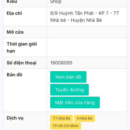
Kiểu
Shop
Địa chỉ
6/9 Huỳnh Tấn Phát - KP 7 - TT
Nhà bè - Huyện Nhà Bè
Mở cửa
Thời gian giới
hạn
Số điện thoại
19008095
Bản đồ
Xem bản đồ
Tuyến đường
Mặt tiền cửa hàng
Dịch vụ
TT.Nhà Bè
H.Nhà Bè
TP.Hồ Chí Minh