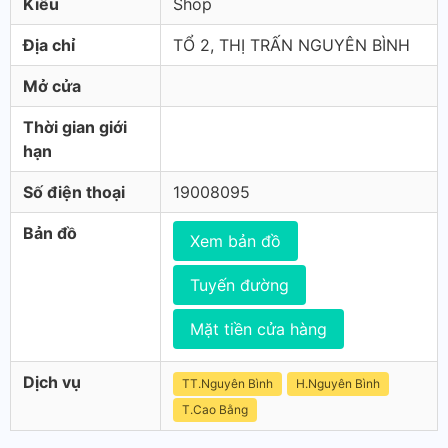
Kiểu
Shop
Địa chỉ
TỔ 2, THỊ TRẤN NGUYÊN BÌNH
Mở cửa
Thời gian giới
hạn
Số điện thoại
19008095
Bản đồ
Xem bản đồ
Tuyến đường
Mặt tiền cửa hàng
Dịch vụ
TT.Nguyên Bình
H.Nguyên Bình
T.Cao Bằng