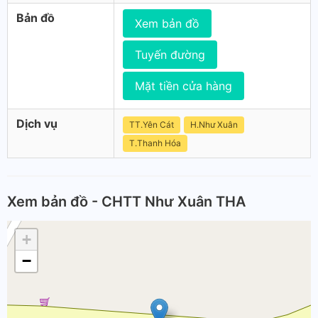
Bản đồ
Xem bản đồ
Tuyến đường
Mặt tiền cửa hàng
Dịch vụ
TT.Yên Cát
H.Như Xuân
T.Thanh Hóa
Xem bản đồ - CHTT Như Xuân THA
+
−