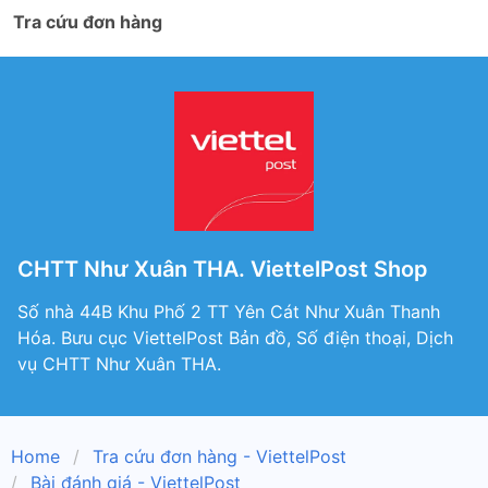
Tra cứu đơn hàng
CHTT Như Xuân THA. ViettelPost Shop
Số nhà 44B Khu Phố 2 TT Yên Cát Như Xuân Thanh
Hóa. Bưu cục ViettelPost Bản đồ, Số điện thoại, Dịch
vụ CHTT Như Xuân THA.
Home
Tra cứu đơn hàng - ViettelPost
Bài đánh giá - ViettelPost