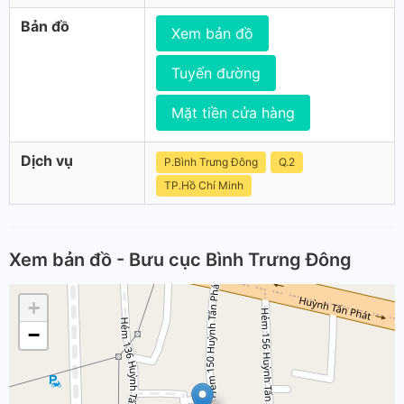
Bản đồ
Xem bản đồ
Tuyến đường
Mặt tiền cửa hàng
Dịch vụ
P.Bình Trưng Đông
Q.2
TP.Hồ Chí Minh
Xem bản đồ - Bưu cục Bình Trưng Đông
+
−