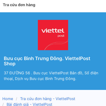
Tra cứu đơn hàng
Bưu cục Bình Trưng Đông. ViettelPost
Shop
37 ĐƯỜNG 56 . Bưu cục ViettelPost Bản đồ, Số điện
thoại, Dịch vụ Bưu cục Bình Trưng Đông.
Home
Tra cứu đơn hàng - ViettelPost
Bài đánh giá - ViettelPost