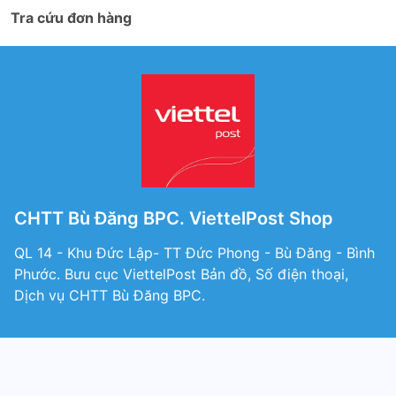
Tra cứu đơn hàng
CHTT Bù Đăng BPC. ViettelPost Shop
QL 14 - Khu Đức Lập- TT Đức Phong - Bù Đăng - Bình
Phước. Bưu cục ViettelPost Bản đồ, Số điện thoại,
Dịch vụ CHTT Bù Đăng BPC.