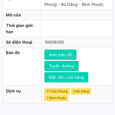
Phong - Bù Đăng - Bình Phước
Mở cửa
Thời gian giới
hạn
Số điện thoại
19008095
Bản đồ
Xem bản đồ
Tuyến đường
Mặt tiền cửa hàng
Dịch vụ
TT.Đức Phong
H.Bù Đăng
T.Bình Phước