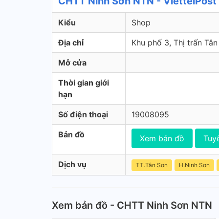
CHTT Ninh Sơn NTN - ViettelPost
Kiểu
Shop
Địa chỉ
Khu phố 3, Thị trấn Tân
Mở cửa
Thời gian giới
hạn
Số điện thoại
19008095
Bản đồ
Xem bản đồ
Tuy
Dịch vụ
TT.Tân Sơn
H.Ninh Sơn
Xem bản đồ - CHTT Ninh Sơn NTN