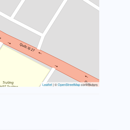
Leaflet
| ©
OpenStreetMap
contributors