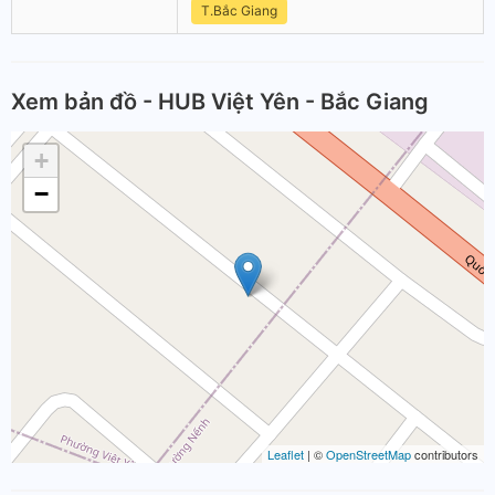
T.Bắc Giang
Xem bản đồ - HUB Việt Yên - Bắc Giang
+
−
Leaflet
| ©
OpenStreetMap
contributors