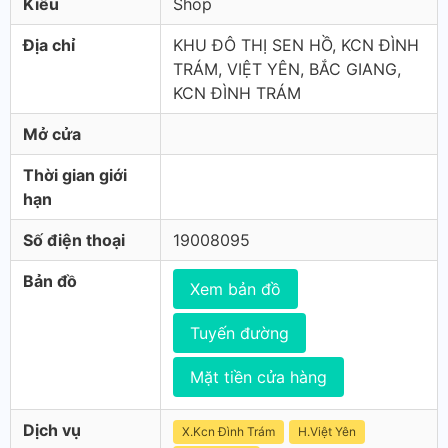
Kiểu
Shop
Địa chỉ
KHU ĐÔ THỊ SEN HỒ, KCN ĐÌNH
TRÁM, VIỆT YÊN, BẮC GIANG,
KCN ĐÌNH TRÁM
Mở cửa
Thời gian giới
hạn
Số điện thoại
19008095
Bản đồ
Xem bản đồ
Tuyến đường
Mặt tiền cửa hàng
Dịch vụ
X.Kcn Đình Trám
H.Việt Yên