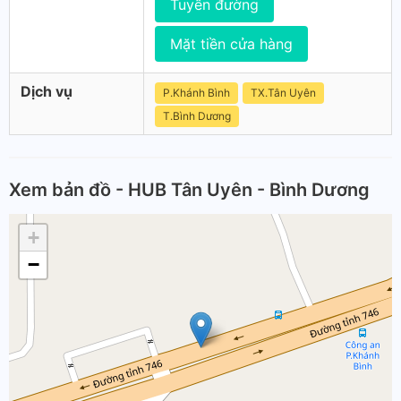
Tuyến đường
Mặt tiền cửa hàng
Dịch vụ
P.Khánh Bình
TX.Tân Uyên
T.Bình Dương
Xem bản đồ - HUB Tân Uyên - Bình Dương
+
−