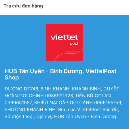
Tra cứu đơn hàng
HUB Tân Uyên - Bình Dương. ViettelPost
Shop
ĐƯỜNG DT746, BÌNH KHÁNH, KHÁNH BÌNH, DUYỆT
HOÀN GỌI CHINH 0986991928, ĐỀN BÙ GỌI AN
0969651987, KHIẾU NẠI GẤP GỌI CẢNH 0966155156,
PHƯỜNG KHÁNH BÌNH. Bưu cục ViettelPost Bản đồ,
Số điện thoại, Dịch vụ HUB Tân Uyên - Bình Dương.