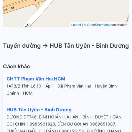
Leaflet
| ©
OpenStreetMap
contributors
Tuyến đường -> HUB Tân Uyên - Bình Dương
Cách khác
CHTT Phạm Văn Hai HCM
1A73/2 Tỉnh Lộ 10 - Ấp 1 - Xã Phạm Văn Hai - Huyện Bình
Chánh - HCM
HUB Tân Uyên - Bình Dương
ĐƯỜNG DT746, BÌNH KHÁNH, KHÁNH BÌNH, DUYỆT HOÀN
GỌI CHINH 0986991928, ĐỀN BÙ GỌI AN 0969651987,
KHIẾU NẠI GẤP GỌI CẢNH 0966155156, PHƯỜNG KHÁNH