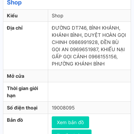
Shop
Kiểu
Shop
Địa chỉ
ĐƯỜNG DT746, BÌNH KHÁNH,
KHÁNH BÌNH, DUYỆT HOÀN GỌI
CHINH 0986991928, ĐỀN BÙ
GỌI AN 0969651987, KHIẾU NẠI
GẤP GỌI CẢNH 0966155156,
PHƯỜNG KHÁNH BÌNH
Mở cửa
Thời gian giới
hạn
Số điện thoại
19008095
Bản đồ
Xem bản đồ