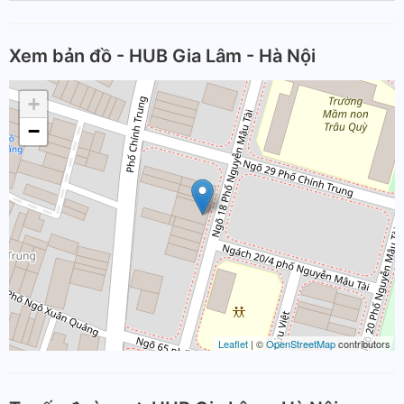
Xem bản đồ - HUB Gia Lâm - Hà Nội
+
−
Leaflet
| ©
OpenStreetMap
contributors