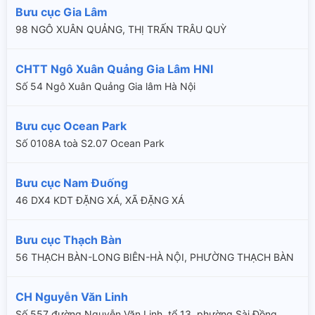
Bưu cục Gia Lâm
98 NGÔ XUÂN QUẢNG, THỊ TRẤN TRÂU QUỲ
CHTT Ngô Xuân Quảng Gia Lâm HNI
Số 54 Ngô Xuân Quảng Gia lâm Hà Nội
Bưu cục Ocean Park
Số 0108A toà S2.07 Ocean Park
Bưu cục Nam Đuống
46 DX4 KDT ĐẶNG XÁ, XÃ ĐẶNG XÁ
Bưu cục Thạch Bàn
56 THẠCH BÀN-LONG BIÊN-HÀ NỘI, PHƯỜNG THẠCH BÀN
CH Nguyễn Văn Linh
Số 557 đường Nguyễn Văn Linh, tổ 13, phường Sài Đồng,