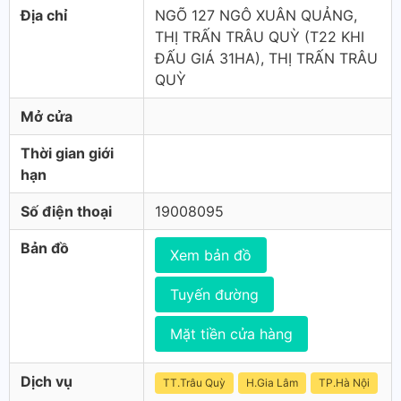
Địa chỉ
NGÕ 127 NGÔ XUÂN QUẢNG,
THỊ TRẤN TRÂU QUỲ (T22 KHI
ĐẤU GIÁ 31HA), THỊ TRẤN TRÂU
QUỲ
Mở cửa
Thời gian giới
hạn
Số điện thoại
19008095
Bản đồ
Xem bản đồ
Tuyến đường
Mặt tiền cửa hàng
Dịch vụ
TT.Trâu Quỳ
H.Gia Lâm
TP.Hà Nội