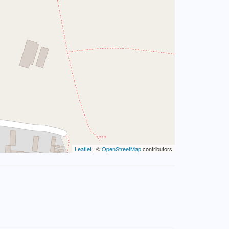
Leaflet
| ©
OpenStreetMap
contributors