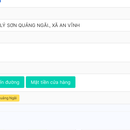
p
LÝ SƠN QUẢNG NGÃI., XÃ AN VĨNH
ến đường
Mặt tiền cửa hàng
Quảng Ngãi