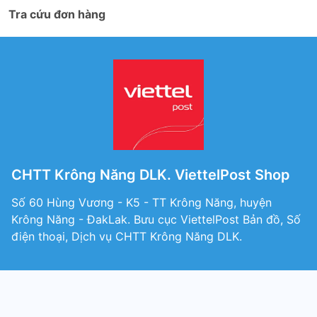
Tra cứu đơn hàng
CHTT Krông Năng DLK. ViettelPost Shop
Số 60 Hùng Vương - K5 - TT Krông Năng, huyện
Krông Năng - ĐakLak. Bưu cục ViettelPost Bản đồ, Số
điện thoại, Dịch vụ CHTT Krông Năng DLK.