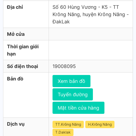
Địa chỉ
Số 60 Hùng Vương - K5 - TT
Krông Năng, huyện Krông Năng -
ĐakLak
Mở cửa
Thời gian giới
hạn
Số điện thoại
19008095
Bản đồ
Xem bản đồ
Tuyến đường
Mặt tiền cửa hàng
Dịch vụ
TT.Krông Năng
H.Krông Năng
T.Daklak