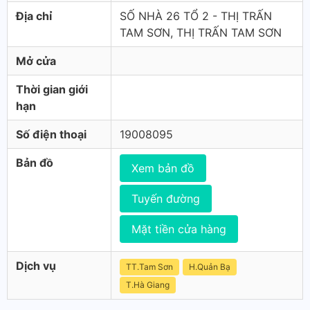
Địa chỉ
SỐ NHÀ 26 TỔ 2 - THỊ TRẤN
TAM SƠN, THỊ TRẤN TAM SƠN
Mở cửa
Thời gian giới
hạn
Số điện thoại
19008095
Bản đồ
Xem bản đồ
Tuyến đường
Mặt tiền cửa hàng
Dịch vụ
TT.Tam Sơn
H.Quản Bạ
T.Hà Giang