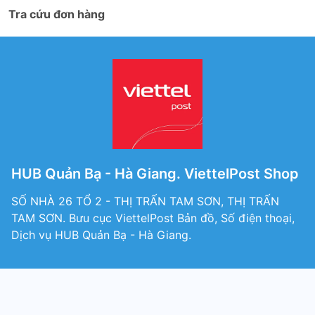
Tra cứu đơn hàng
HUB Quản Bạ - Hà Giang. ViettelPost Shop
SỐ NHÀ 26 TỔ 2 - THỊ TRẤN TAM SƠN, THỊ TRẤN
TAM SƠN. Bưu cục ViettelPost Bản đồ, Số điện thoại,
Dịch vụ HUB Quản Bạ - Hà Giang.