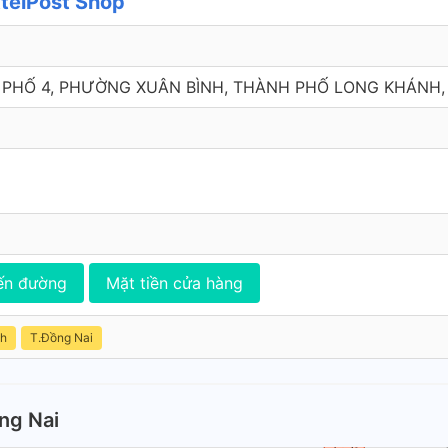
ttelPost Shop
U PHỐ 4, PHƯỜNG XUÂN BÌNH, THÀNH PHỐ LONG KHÁNH,
ến đường
Mặt tiền cửa hàng
nh
T.Ðồng Nai
ng Nai