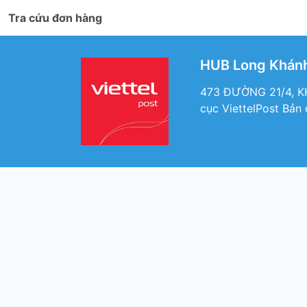
Tra cứu đơn hàng
HUB Long Khánh 
473 ĐƯỜNG 21/4, 
cục ViettelPost Bản