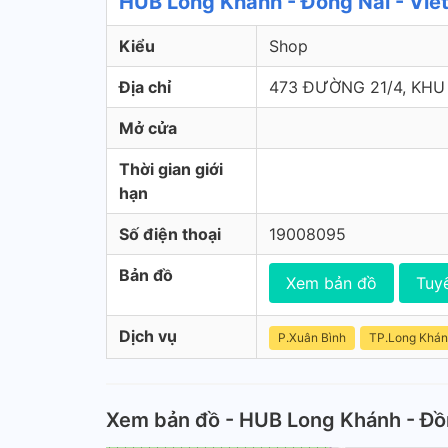
HUB Long Khánh - Đồng Nai - Vie
Kiểu
Shop
Địa chỉ
473 ĐƯỜNG 21/4, KH
Mở cửa
Thời gian giới
hạn
Số điện thoại
19008095
Bản đồ
Xem bản đồ
Tuy
Dịch vụ
P.Xuân Bình
TP.Long Khá
Xem bản đồ - HUB Long Khánh - Đồ