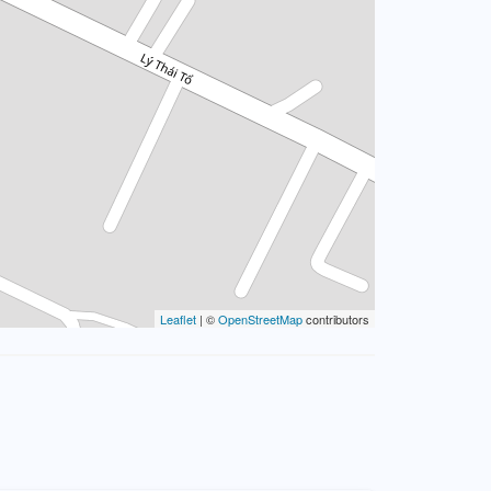
Leaflet
| ©
OpenStreetMap
contributors