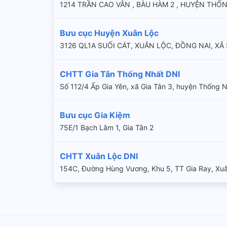
1214 TRẦN CAO VÂN , BÀU HÀM 2 , HUYỆN THỐN
Bưu cục Huyện Xuân Lộc
3126 QL1A SUỐI CÁT, XUÂN LỘC, ĐỒNG NAI, XÃ
CHTT Gia Tân Thống Nhất DNI
Số 112/4 Ấp Gia Yên, xã Gia Tân 3, huyện Thống N
Bưu cục Gia Kiệm
75E/1 Bạch Lâm 1, Gia Tân 2
CHTT Xuân Lộc DNI
154C, Đường Hùng Vương, Khu 5, TT Gia Ray, Xuâ