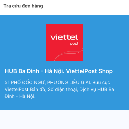
Tra cứu đơn hàng
HUB Ba Đình - Hà Nội. ViettelPost Shop
51 PHỐ ĐỐC NGỮ, PHƯỜNG LIỄU GIAI. Bưu cục
ViettelPost Bản đồ, Số điện thoại, Dịch vụ HUB Ba
Đình - Hà Nội.