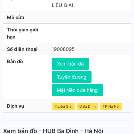
LIỄU GIAI
Mở cửa
Thời gian giới
hạn
Số điện thoại
19008095
Bản đồ
Xem bản đồ
Tuyến đường
Mặt tiền cửa hàng
Dịch vụ
P.Liễu Giai
Q.Ba Đình
TP.Hà Nội
Xem bản đồ - HUB Ba Đình - Hà Nội