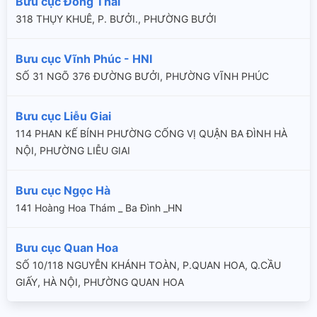
Bưu cục Đông Thái
318 THỤY KHUÊ, P. BƯỞI., PHƯỜNG BƯỞI
Bưu cục Vĩnh Phúc - HNI
SỐ 31 NGÕ 376 ĐƯỜNG BƯỞI, PHƯỜNG VĨNH PHÚC
Bưu cục Liễu Giai
114 PHAN KẾ BÍNH PHƯỜNG CỐNG VỊ QUẬN BA ĐÌNH HÀ
NỘI, PHƯỜNG LIỄU GIAI
Bưu cục Ngọc Hà
141 Hoàng Hoa Thám _ Ba Đình _HN
Bưu cục Quan Hoa
SỐ 10/118 NGUYỄN KHÁNH TOÀN, P.QUAN HOA, Q.CẦU
GIẤY, HÀ NỘI, PHƯỜNG QUAN HOA