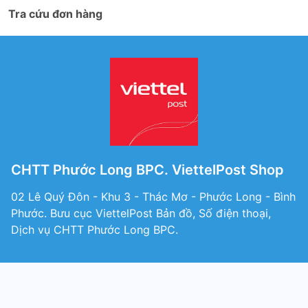
Tra cứu đơn hàng
CHTT Phước Long BPC. ViettelPost Shop
02 Lê Quý Đôn - Khu 3 - Thác Mơ - Phước Long - Bình
Phước. Bưu cục ViettelPost Bản đồ, Số điện thoại,
Dịch vụ CHTT Phước Long BPC.