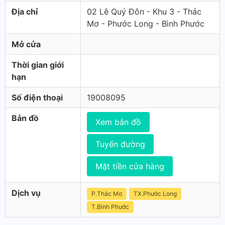
Địa chỉ
02 Lê Quý Đôn - Khu 3 - Thác
Mơ - Phước Long - Bình Phước
Mở cửa
Thời gian giới
hạn
Số điện thoại
19008095
Bản đồ
Xem bản đồ
Tuyến đường
Mặt tiền cửa hàng
Dịch vụ
P.Thác Mơ
TX.Phước Long
T.Bình Phước