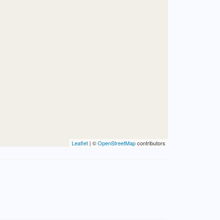
Leaflet
| ©
OpenStreetMap
contributors