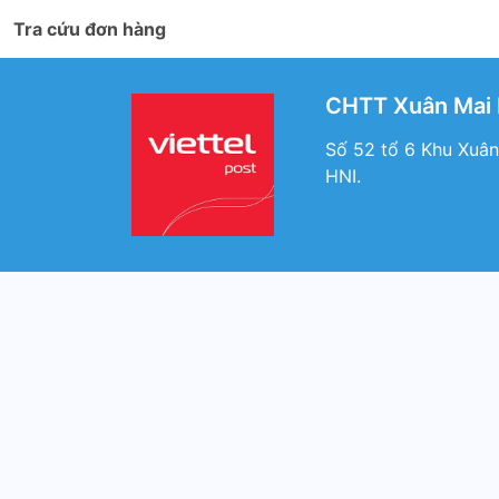
Tra cứu đơn hàng
CHTT Xuân Mai H
Số 52 tổ 6 Khu Xuân
HNI.