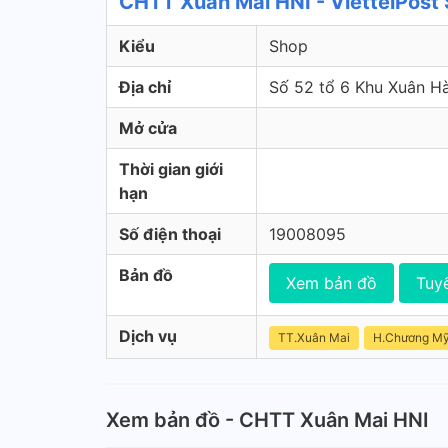
CHTT Xuân Mai HNI - ViettelPost
Kiểu
Shop
Địa chỉ
Số 52 tổ 6 Khu Xuân H
Mở cửa
Thời gian giới
hạn
Số điện thoại
19008095
Bản đồ
Xem bản đồ
Tuy
Dịch vụ
TT.Xuân Mai
H.Chương M
Xem bản đồ - CHTT Xuân Mai HNI