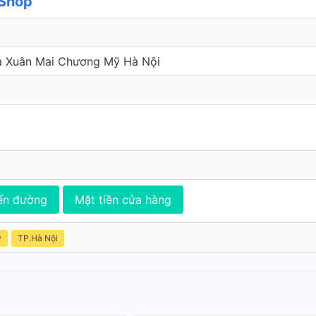
 Shop
à Xuân Mai Chương Mỹ Hà Nội
ến đường
Mặt tiền cửa hàng
ỹ
TP.Hà Nội