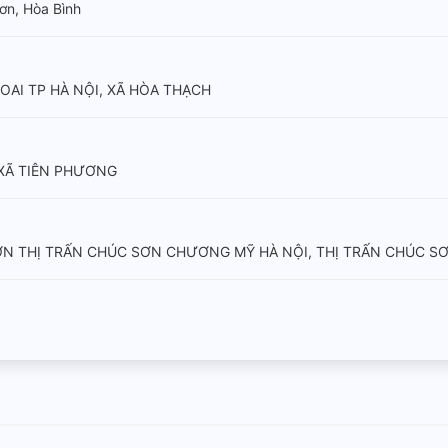
Sơn, Hòa Bình
AI TP HÀ NỘI, XÃ HÒA THẠCH
XÃ TIÊN PHƯƠNG
ƠN THỊ TRẤN CHÚC SƠN CHƯƠNG MỸ HÀ NỘI, THỊ TRẤN CHÚC S