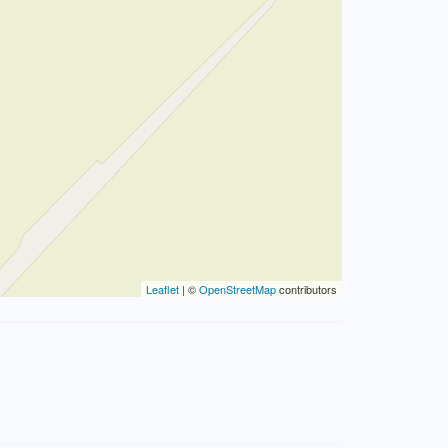
Leaflet
| ©
OpenStreetMap
contributors