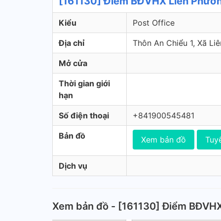
[161130] Điểm BĐVHX Liên Phươn
Kiểu
Post Office
Địa chỉ
Thôn An Chiểu 1, Xã L
Mở cửa
Thời gian giới
hạn
Số điện thoại
+841900545481
Bản đồ
Xem bản đồ
Tuy
Dịch vụ
Xem bản đồ - [161130] Điểm BĐVH