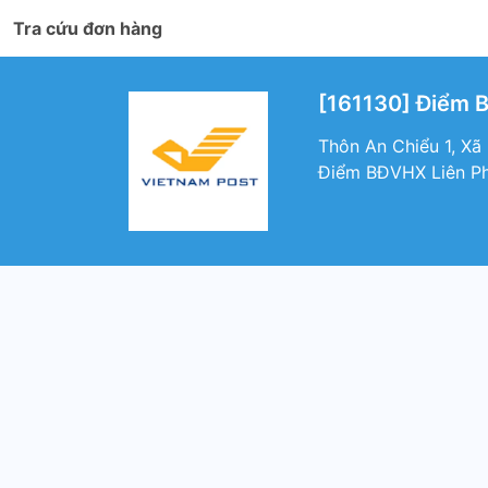
Tra cứu đơn hàng
[161130] Điểm 
Thôn An Chiểu 1, Xã
Điểm BĐVHX Liên P