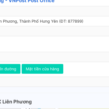
g - VNPost Post Office
iên Phương, Thành Phố Hưng Yên (ÐT: 877899)
ến đường
Mặt tiền cửa hàng
X Liên Phương