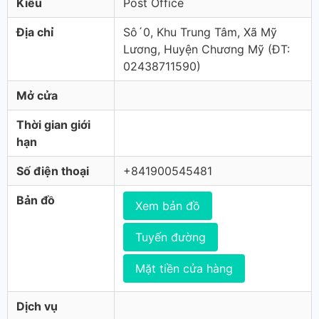
Kiểu
Post Office
Địa chỉ
Sô´0, Khu Trung Tâm, Xã Mỹ
Lương, Huyện Chương Mỹ (ÐT:
02438711590)
Mở cửa
Thời gian giới
hạn
Số điện thoại
+841900545481
Bản đồ
Xem bản đồ
Tuyến đường
Mặt tiền cửa hàng
Dịch vụ