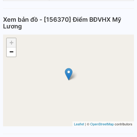
Xem bản đồ - [156370] Điểm BĐVHX Mỹ
Lương
+
−
Leaflet
| ©
OpenStreetMap
contributors