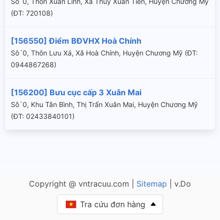
Sô´0, Thôn Xuân Linh, Xã Thủy Xuân Tiên, Huyện Chương Mỹ
(ÐT: 720108)
[156550] Điểm BĐVHX Hoà Chính
Sô´0, Thôn Lưu Xá, Xã Hoà Chính, Huyện Chương Mỹ (ÐT:
0944867268)
[156200] Bưu cục cấp 3 Xuân Mai
Sô´0, Khu Tân Bình, Thị Trấn Xuân Mai, Huyện Chương Mỹ
(ÐT: 02433840101)
Copyright @ vntracuu.com |
Sitemap
| v.Do
Tra cứu đơn hàng