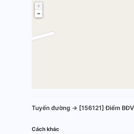
+
−
Tuyến đường -> [156121] Điểm BĐ
Cách khác