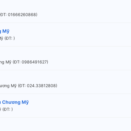
 (ÐT: 01666260868)
g Mỹ
ỹ (ÐT: )
ơng Mỹ (ÐT: 0986491627)
hương Mỹ (ÐT: 024.33812808)
vụ Chương Mỹ
 (ÐT: )