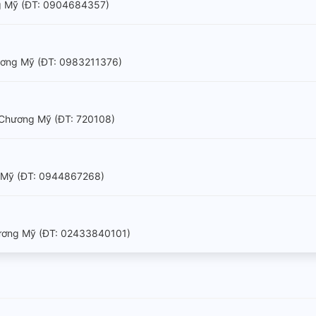
g Mỹ (ÐT: 0904684357)
ương Mỹ (ÐT: 0983211376)
 Chương Mỹ (ÐT: 720108)
g Mỹ (ÐT: 0944867268)
hương Mỹ (ÐT: 02433840101)