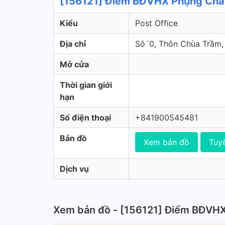
[156121] Điểm BĐVHX Phụng Châu
Kiểu
Post Office
Địa chỉ
Sô´0, Thôn Chùa Trầm,
Mở cửa
Thời gian giới
hạn
Số điện thoại
+841900545481
Bản đồ
Xem bản đồ
Tuy
Dịch vụ
Xem bản đồ - [156121] Điểm BĐVH