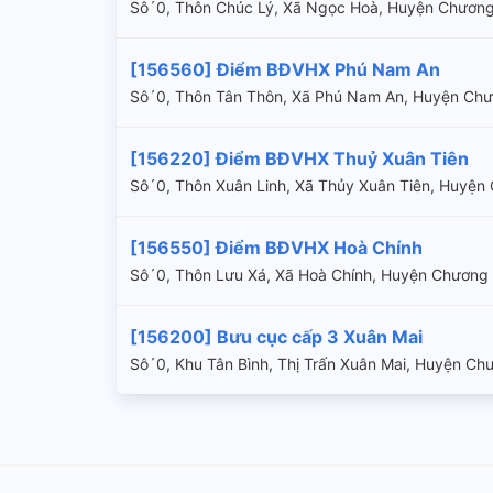
Sô´0, Thôn Chúc Lý, Xã Ngọc Hoà, Huyện Chươn
[156560] Điểm BĐVHX Phú Nam An
Sô´0, Thôn Tân Thôn, Xã Phú Nam An, Huyện Ch
[156220] Điểm BĐVHX Thuỷ Xuân Tiên
Sô´0, Thôn Xuân Linh, Xã Thủy Xuân Tiên, Huyện
[156550] Điểm BĐVHX Hoà Chính
Sô´0, Thôn Lưu Xá, Xã Hoà Chính, Huyện Chươn
[156200] Bưu cục cấp 3 Xuân Mai
Sô´0, Khu Tân Bình, Thị Trấn Xuân Mai, Huyện C