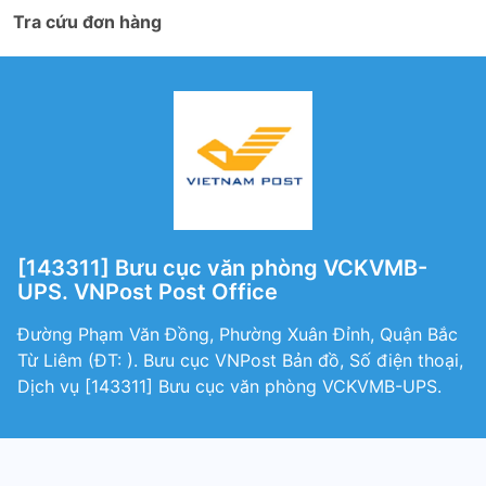
Tra cứu đơn hàng
[143311] Bưu cục văn phòng VCKVMB-
UPS. VNPost Post Office
Đường Phạm Văn Đồng, Phường Xuân Đỉnh, Quận Bắc
Từ Liêm (ÐT: ). Bưu cục VNPost Bản đồ, Số điện thoại,
Dịch vụ [143311] Bưu cục văn phòng VCKVMB-UPS.