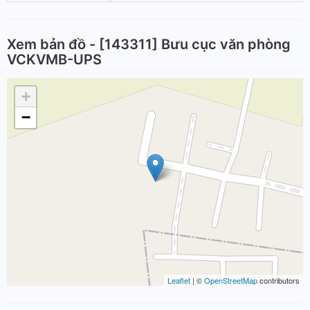
Xem bản đồ - [143311] Bưu cục văn phòng
VCKVMB-UPS
+
−
Leaflet
| ©
OpenStreetMap
contributors