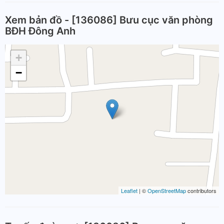
Xem bản đồ - [136086] Bưu cục văn phòng
BĐH Đông Anh
+
−
Leaflet
| ©
OpenStreetMap
contributors