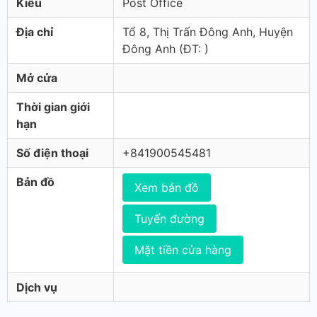
Kiểu
Post Office
Địa chỉ
Tổ 8, Thị Trấn Đông Anh, Huyện
Đông Anh (ÐT: )
Mở cửa
Thời gian giới
hạn
Số điện thoại
+841900545481
Bản đồ
Xem bản đồ
Tuyến đường
Mặt tiền cửa hàng
Dịch vụ