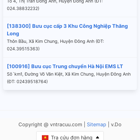
Tổ 4, Thị Trấn Đông Anh, Huyện Đông Anh (ÐT:
024.38832232)
[138300] Bưu cục cấp 3 Khu Công Nghiệp Thăng
Long
Thôn Bầu, Xã Kim Chung, Huyện Đông Anh (ÐT:
024.39515363)
[100916] Bưu cục Trung chuyển Hà Nội EMS LT
Sô´km1, Đường Võ Văn Kiệt, Xã Kim Chung, Huyện Đông Anh
(ÐT: 02439518764)
Copyright @ vntracuu.com |
Sitemap
| v.Do
Tra cứu đơn hàng