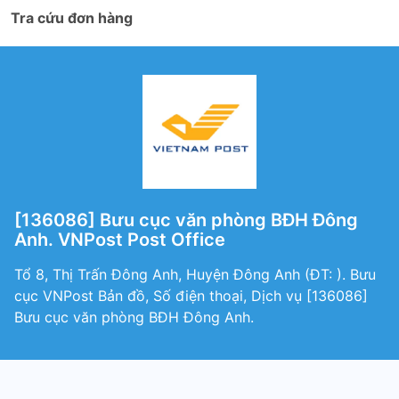
Tra cứu đơn hàng
[136086] Bưu cục văn phòng BĐH Đông
Anh. VNPost Post Office
Tổ 8, Thị Trấn Đông Anh, Huyện Đông Anh (ÐT: ). Bưu
cục VNPost Bản đồ, Số điện thoại, Dịch vụ [136086]
Bưu cục văn phòng BĐH Đông Anh.